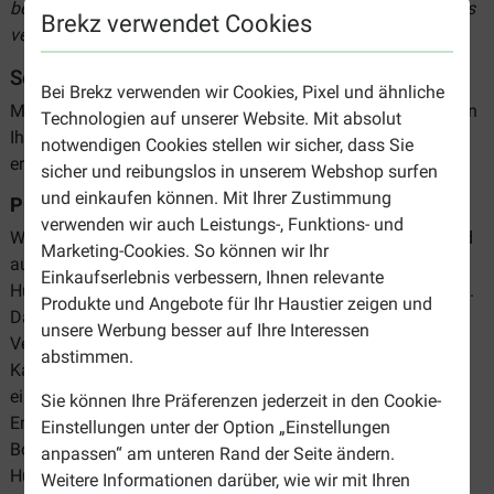
bestellen. Bestellungen ab 28 € werden außerdem kostenlos
Brekz verwendet Cookies
versandt.
Sortiment von Bosch Hundefutter
Bei Brekz verwenden wir Cookies, Pixel und ähnliche
Mühe bei der Auswahl der geeignetsten Variante? Wir stellen
Technologien auf unserer Website. Mit absolut
Ihnen das Sortiment gerne kurz vor, um Ihnen die Wahl zu
notwendigen Cookies stellen wir sicher, dass Sie
erleichtern.
sicher und reibungslos in unserem Webshop surfen
und einkaufen können. Mit Ihrer Zustimmung
Puppy und Junior
verwenden wir auch Leistungs-, Funktions- und
Welpen und junge Hunde benötigen viel Energie, um gesund
Marketing-Cookies. So können wir Ihr
aufzuwachsen. Welpenfutter ist auf die Bedürfnisse junger
Einkaufserlebnis verbessern, Ihnen relevante
Hunde zugeschnitten, die sich noch voll entwickeln müssen.
Produkte und Angebote für Ihr Haustier zeigen und
Das Futter enthält mehr Energie und mehr Eiweiß im
unsere Werbung besser auf Ihre Interessen
Vergleich zu Futter für erwachsene Hunde. Die Menge an
abstimmen.
Kalzium und Phosphor im Welpenfutter ist angepasst, um
einen optimalen Beitrag zum Wachstum und zur
Sie können Ihre Präferenzen jederzeit in den Cookie-
Entwicklung Ihres Welpen zu leisten. Das Welpenfutter von
Einstellungen unter der Option „Einstellungen
Bosch unterscheidet sich zwischen Welpen und jungen
anpassen“ am unteren Rand der Seite ändern.
Hunden großer Rassen (
Maxi
), kleiner Rassen (
Mini
) und
Weitere Informationen darüber, wie wir mit Ihren