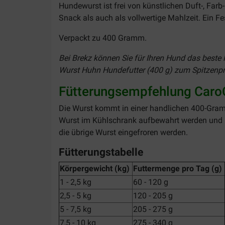
Hundewurst ist frei von künstlichen Duft-, Far
Snack als auch als vollwertige Mahlzeit. Ein F
Verpackt zu 400 Gramm.
Bei Brekz können Sie für Ihren Hund das beste 
Wurst Huhn Hundefutter (400 g) zum Spitzenpre
Fütterungsempfehlung Caro
Die Wurst kommt in einer handlichen 400-Gra
Wurst im Kühlschrank aufbewahrt werden und is
die übrige Wurst eingefroren werden.
Fütterungstabelle
Körpergewicht (kg)
Futtermenge pro Tag (g)
1 - 2,5 kg
60 - 120 g
2,5 - 5 kg
120 - 205 g
5 - 7,5 kg
205 - 275 g
7,5 - 10 kg
275 - 340 g