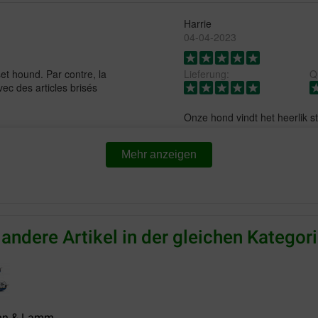
Harrie
04-04-2023
et hound. Par contre, la
Lieferung:
Qu
ec des articles brisés
Onze hond vindt het heerlik sta
Translate to English
Mehr anzeigen
Loes
24-05-2022
Preis –
Lieferung:
Qu
 andere Artikel in der gleichen Kategori
Leistungsverhältnis:
Prima worst. Zou er zo zelf 
Translate to English
hn & Lamm...