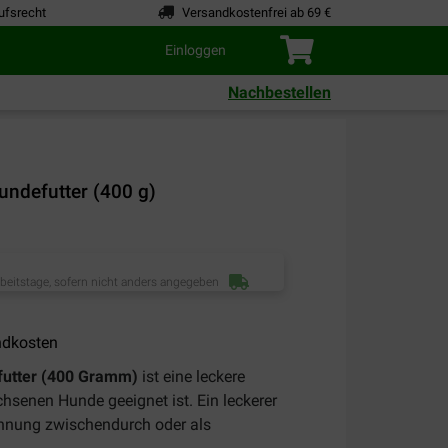
ufsrecht
Versandkostenfrei ab 69 €
Einloggen
Nachbestellen
ndefutter (400 g)
rbeitstage, sofern nicht anders angegeben
ndkosten
futter (400 Gramm)
ist eine leckere
chsenen Hunde geeignet ist. Ein leckerer
ohnung zwischendurch oder als