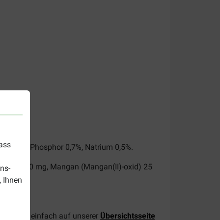
dass
ium 0,8%, Phosphor 0,7%, Natrium 0,5%.
ohydrat) 40 mg, Mangan (Mangan(II)-oxid) 25
ns-
, Ihnen
Sie doch einfach auf unserer
Übersichtsseite