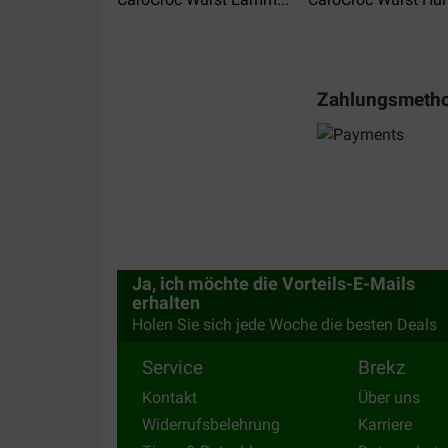
M a Bus
01-12-2021
Lieferung:
Qualität:
Zahlungsmeth
Mijn honden zijn er dol op, eten het dagelijks m
voer spuugden ze steeds alles uit.
Translate to English
Ja, ich möchte die Vorteils-E-Mails
erhalten
Holen Sie sich jede Woche die besten Deals
Service
Brekz
Kontakt
Über uns
Widerrufsbelehrung
Karriere