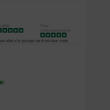
alität:
Preis –
Leistungsverhältnis:
at altijd al te springen als ik het klaar maak
alität:
Preis –
e:
Leistungsverhältnis:
een hapje van kunnen nemen...