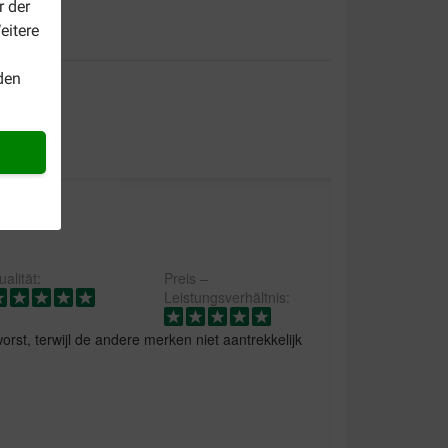
r der
eitere
den
alität:
Preis –
Leistungsverhältnis:
rst, terwijl de andere merken niet aantrekkelijk