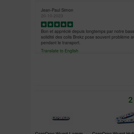
Jean-Paul Simon
20-10-2023
Bon et apprécié depuis longtemps par notre bass
solidité des colis Brekz pose souvent problème av
pendant le transport.
Translate to English
Yvon Stolk
27-07-2022
Lieferung:
Qualität:
2
Ze vinden het lekker
Translate to English
CaroCroc Wurst Lamm...
CaroCroc Wurst Hu