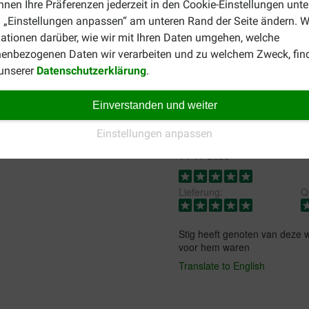
nnen Ihre Präferenzen jederzeit in den Cookie-Einstellungen unte
 „Einstellungen anpassen“ am unteren Rand der Seite ändern. W
ationen darüber, wie wir mit Ihren Daten umgehen, welche
enbezogenen Daten wir verarbeiten und zu welchem Zweck, fin
 unserer
Datenschutzerklärung
.
Einverstanden und weiter
Einstellungen anpassen
Guus
14-11-2023
Lieferung:
Qu
Stig heeft genoten van deze wo
voor hem waren
Translate to English