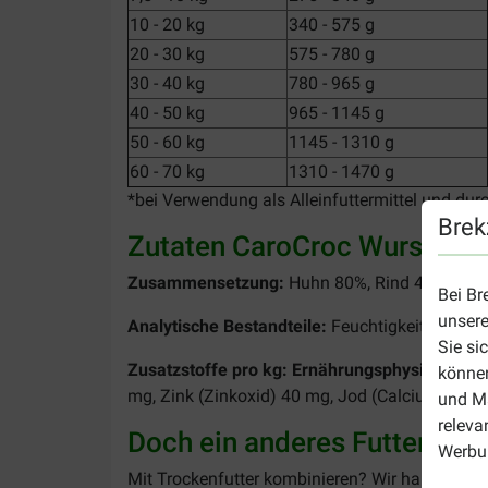
10 - 20 kg
340 - 575 g
20 - 30 kg
575 - 780 g
30 - 40 kg
780 - 965 g
40 - 50 kg
965 - 1145 g
50 - 60 kg
1145 - 1310 g
60 - 70 kg
1310 - 1470 g
*bei Verwendung als Alleinfuttermittel und dur
Brek
Zutaten CaroCroc Wurst Huh
Zusammensetzung:
Huhn 80%, Rind 4%, Getrei
Bei Br
unsere
Analytische Bestandteile:
Feuchtigkeit 60%, R
Sie si
Zusatzstoffe pro kg: Ernährungsphysiologisch
können
mg, Zink (Zinkoxid) 40 mg, Jod (Calciumjodat, 
und Ma
releva
Doch ein anderes Futter?
Werbun
Mit Trockenfutter kombinieren? Wir haben zum