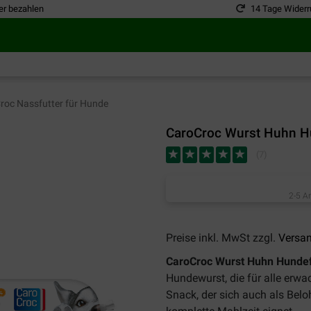
er bezahlen
14 Tage Widerr
oc Nassfutter für Hunde
CaroCroc Wurst Huhn Hu
(
7
)
2-5 A
Preise inkl. MwSt zzgl.
Versa
CaroCroc Wurst Huhn Hunde
Hundewurst, die für alle erwa
Snack, der sich auch als Bel