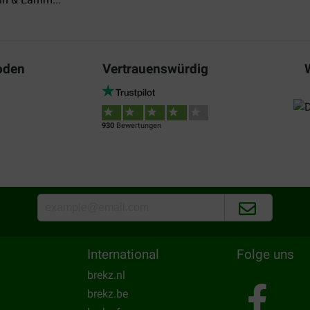
Preis –
oden
Vertrauenswürdig
Leistungsverhältnis:
et veel smaak op. Met droog
930
Bewertungen
International
Folge uns
brekz.nl
brekz.be