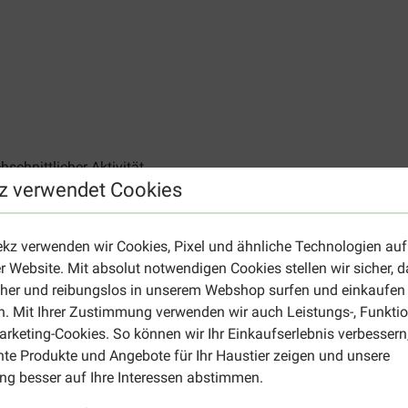
chschnittlicher Aktivität.
z verwendet Cookies
n Hundefutter
de, Mineralstoffe.
ekz verwenden wir Cookies, Pixel und ähnliche Technologien auf
r Website. Mit absolut notwendigen Cookies stellen wir sicher, 
ohprotein 17%, Rohfett 9%, Rohfaser 0,1%, Rohasche 5,5%, Calc
cher und reibungslos in unserem Webshop surfen und einkaufen
e Zusatzstoffe:
Vitamin D3 645 IE, Eisen (Eisen(II)-sulfat-Mon
. Mit Ihrer Zustimmung verwenden wir auch Leistungs-, Funktio
wasserfrei) 1 mg, Selen (Natriumselenit) 0,1 mg.
rketing-Cookies. So können wir Ihr Einkaufserlebnis verbessern
nte Produkte und Angebote für Ihr Haustier zeigen und unsere
g besser auf Ihre Interessen abstimmen.
 Beispiel auch die
CaroCroc Original Hundefutter.
Oder stöbern 