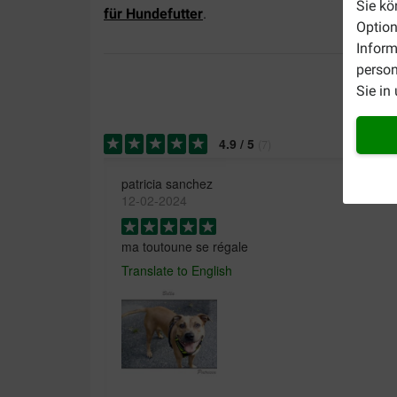
Sie kö
für Hundefutter
.
Option
Inform
person
Sie in
4.9
/
5
(
7
)
patricia sanchez
12-02-2024
ma toutoune se régale
Translate to English