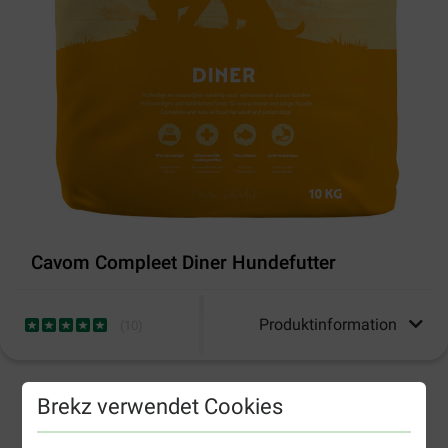
Cavom Compleet Diner Hundefutter
Produktinformation
(
10
)
Brekz verwendet Cookies
2-5 Arbeitstage, sofern nicht anders angegeben