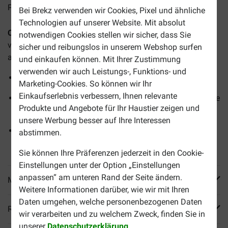
Preise inkl. MwSt zzgl.
Versandkosten
Bei Brekz verwenden wir Cookies, Pixel und ähnliche
Technologien auf unserer Website. Mit absolut
Cavom Compleet Diner
Hundefutter
ist eine warme,
notwendigen Cookies stellen wir sicher, dass Sie
vollwertige und schmackhafte Mahlzeit für
sicher und reibungslos in unserem Webshop surfen
ausgewachsene Hunde.
und einkaufen können. Mit Ihrer Zustimmung
verwenden wir auch Leistungs-, Funktions- und
Gepresste Kroketten
Marketing-Cookies. So können wir Ihr
Einkaufserlebnis verbessern, Ihnen relevante
Natürliche und ausgewogene Ernährung ohne künstliche
Produkte und Angebote für Ihr Haustier zeigen und
Farb-, Geruchs- oder Geschmacksstoffe
unsere Werbung besser auf Ihre Interessen
Einfach zuzubereiten: heißes Wasser hinzufügen,
abstimmen.
umrühren, fertig.
Sie können Ihre Präferenzen jederzeit in den Cookie-
Einstellungen unter der Option „Einstellungen
anpassen“ am unteren Rand der Seite ändern.
Mehr Produktinfos
Weitere Informationen darüber, wie wir mit Ihren
Daten umgehen, welche personenbezogenen Daten
Reviews
wir verarbeiten und zu welchem Zweck, finden Sie in
unserer
Datenschutzerklärung
.