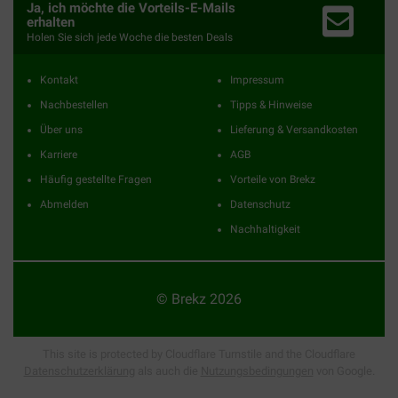
Ja, ich möchte die Vorteils-E-Mails
erhalten
Holen Sie sich jede Woche die besten Deals
Kontakt
Impressum
Nachbestellen
Tipps & Hinweise
Über uns
Lieferung & Versandkosten
Karriere
AGB
Häufig gestellte Fragen
Vorteile von Brekz
Abmelden
Datenschutz
Nachhaltigkeit
© Brekz 2026
This site is protected by Cloudflare Turnstile and the Cloudflare
Datenschutzerklärung
als auch die
Nutzungsbedingungen
von Google.