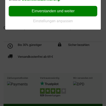
Einverstanden und weiter
Einstellungen anpassen
Cavom Compleet Adult...
Cavom Compleet mit Lamm &...
Bis 30% günstiger
Sicher bezahlen
Versandkostenfrei ab 69 €
Zahlungsmethoden
Vertrauenswürdig
Wir versenden mit
929
Bewertungen