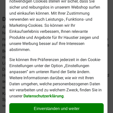
notwendigen Cookies stellen wir sicher, dass Sie
sicher und reibungslos in unserem Webshop surfen
und einkaufen können. Mit Ihrer Zustimmung
Dental Taue für Hunde
verwenden wir auch Leistungs-, Funktions- und
Marketing-Cookies. So können wir Ihr
Alle Hunde lieben es, regelmäßig Ihre Zähne in etwas
Einkaufserlebnis verbessern, Ihnen relevante
hineinzuschlagen. Beißen und Kauen ist immerhin ein
Produkte und Angebote für Ihr Haustier zeigen und
natürlicher Verhaltensaspekt von Hunden. Sie können Ihrem
unsere Werbung besser auf Ihre Interessen
Hund aber nicht immer einen Knochen anbieten wenn er das
abstimmen.
Bedürfnis hat, aus etwas zu kauen, und Sie wollen natürlich
nicht, dass er auf Ihren Möbeln oder Besitztümern kaut. Die
Sie können Ihre Präferenzen jederzeit in den Cookie-
Lösung? Geben Sie Ihrem Hund ein Dental Tau zum Kauen!
Einstellungen unter der Option „Einstellungen
Diese Taue sind besonders stark und speziell gemacht für
anpassen“ am unteren Rand der Seite ändern.
Hunde um darauf zu kauen. Auf diese Weise reinigt Ihr Hund
Weitere Informationen darüber, wie wir mit Ihren
sein Gebiss, wodurch Plaque und Zahnstein vorgebeugt
Daten umgehen, welche personenbezogenen Daten
wird. Darüber hinaus befriedigt er hiermit sein natürliches
wir verarbeiten und zu welchem Zweck, finden Sie in
Kaubedürfnis. Außerdem können Sie das Tau auch zum
unserer
Datenschutzerklärung
.
Spielen verwenden und so die Bindung zu Ihrem Hund
verstärken.
Einverstanden und weiter