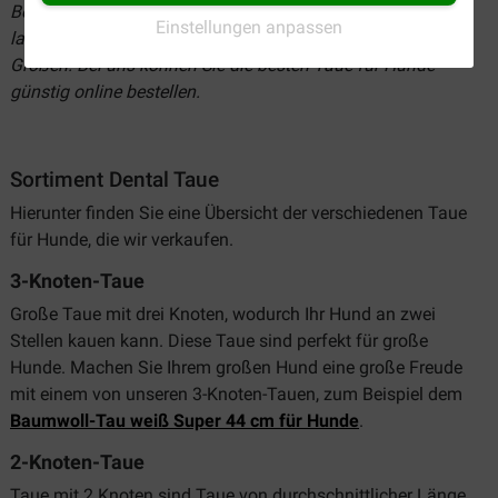
Bei Brekz finden Sie eine breite Auswahl an starken und
Einstellungen anpassen
langlebigen Tauen für Ihren Hund, in diversen Sorten und
Größen. Bei uns können Sie die besten Taue für Hunde
günstig online bestellen.
Sortiment Dental Taue
Hierunter finden Sie eine Übersicht der verschiedenen Taue
für Hunde, die wir verkaufen.
3-Knoten-Taue
Große Taue mit drei Knoten, wodurch Ihr Hund an zwei
Stellen kauen kann. Diese Taue sind perfekt für große
Hunde. Machen Sie Ihrem großen Hund eine große Freude
mit einem von unseren 3-Knoten-Tauen, zum Beispiel dem
Baumwoll-Tau weiß Super 44 cm für Hunde
.
2-Knoten-Taue
Taue mit 2 Knoten sind Taue von durchschnittlicher Länge,