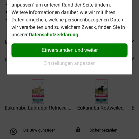
Eine gesunde Verdauung
anpassen“ am unteren Rand der Seite ändern.
eine gesunde Haut und ein schönes Fell
Weitere Informationen darüber, wie wir mit Ihren
Unterstützung von Knochen und Gelenken
Daten umgehen, welche personenbezogenen Daten
wir verarbeiten und zu welchem Zweck, finden Sie in
unserer
Datenschutzerklärung
.
Mehr Produktinfos
Einverstanden und weiter
Reviews
Einstellungen anpassen
Eukanuba Labrador Retriever...
Eukanuba Rottweiler...
Euk
Bis 30% günstiger
Sicher bezahlen