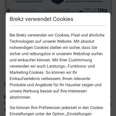
Brekz verwendet Cookies
Eukanuba Deutscher Schäferhund
Hundefutter
Bei Brekz verwenden wir Cookies, Pixel und ähnliche
Technologien auf unserer Website. Mit absolut
notwendigen Cookies stellen wir sicher, dass Sie
Produktinformation
(
53
)
sicher und reibungslos in unserem Webshop surfen
und einkaufen können. Mit Ihrer Zustimmung
verwenden wir auch Leistungs-, Funktions- und
2-5 Arbeitstage, sofern nicht anders angegeben
Marketing-Cookies. So können wir Ihr
Einkaufserlebnis verbessern, Ihnen relevante
Preise inkl. MwSt zzgl.
Versandkosten
Produkte und Angebote für Ihr Haustier zeigen und
unsere Werbung besser auf Ihre Interessen
Eukanuba Deutscher Schäferhund
ist ein Alleinfuttermittel
abstimmen.
für ausgewachsene Deutsche und Belgische Schäferhunde,
Sie können Ihre Präferenzen jederzeit in den Cookie-
da beide Rassen identische Ernährungsbedürfnisse haben
.
Einstellungen unter der Option „Einstellungen