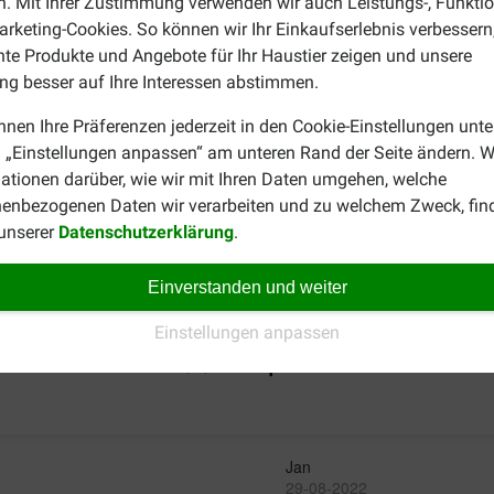
. Mit Ihrer Zustimmung verwenden wir auch Leistungs-, Funktio
rketing-Cookies. So können wir Ihr Einkaufserlebnis verbessern
150 - 270
270 - 320
320 - 240
nte Produkte und Angebote für Ihr Haustier zeigen und unsere
185 - 365
365 - 430
390 - 400
g besser auf Ihre Interessen abstimmen.
205 - 430
430 - 490
490 - 550
futter ist auf der Verpackung angegeben und ist normalerweis
nnen Ihre Präferenzen jederzeit in den Cookie-Einstellungen unte
einem kühlen, trockenen Ort und verschließen Sie die Verpackung
 „Einstellungen anpassen“ am unteren Rand der Seite ändern. W
ationen darüber, wie wir mit Ihren Daten umgehen, welche
enbezogenen Daten wir verarbeiten und zu welchem Zweck, fin
 Premium? Wir haben dieses Futter zum Beispiel auch für kleine
 unserer
Datenschutzerklärung
.
er
. Suchen Sie einen anderes Trockenfutter? Stöbern Sie doch a
Einverstanden und weiter
Einstellungen anpassen
Jan
29-08-2022