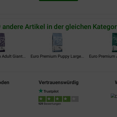
Translate to English
Angelique Daneels
04-07-2017
 andere Artikel in der gleichen Kategor
Prijs/kwaliteit is super... Ik
andere mensen bij jullie ter
Translate to English
Adult Giant...
Euro Premium Puppy Large...
Euro Premium 
oden
Vertrauenswürdig
929
Bewertungen