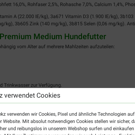
ohfett 16,0%, Rohfaser 2,5%, Rohasche 7,0%, Calcium 1,4%, Pho
tamin A (22.000 IE/kg), 3a671 Vitamin D3 (1.900 IE/kg), 3b103
/kg), 3b605 Zink (140 mg/kg), 3b815 Selen (0,06 mg/kg). Anti
 Premium Medium Hundefutter
bhängig vom Alter auf mehrere Mahlzeiten aufzuteilen:
nd Trinkwasser zur Verfügung.
z verwendet Cookies
Tägliche Menge (g)
Tägliche Menge (g)
Tägliche Menge (g
ekz verwenden wir Cookies, Pixel und ähnliche Technologien auf
r Website. Mit absolut notwendigen Cookies stellen wir sicher, 
Alter 2 - 4 Monate
Alter 4 - 8 Monate
Alter 8 - 12 Monat
cher und reibungslos in unserem Webshop surfen und einkaufen
125 - 180
180 - 215
205 - 210