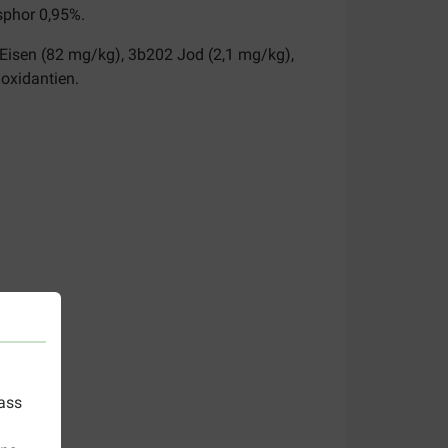
sphor 0,95%.
 Eisen (82 mg/kg), 3b202 Jod (2,1 mg/kg),
oxidantien.
)
dass
e