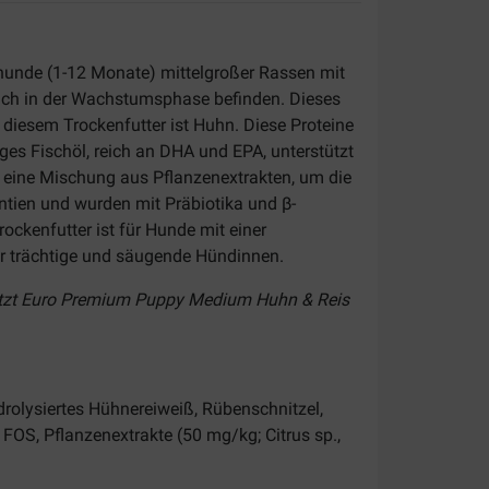
ghunde (1-12 Monate) mittelgroßer Rassen mit
ich in der Wachstumsphase befinden. Dieses
diesem Trockenfutter ist Huhn. Diese Proteine ​​
es Fischöl, reich an DHA und EPA, unterstützt
 eine Mischung aus Pflanzenextrakten, um die
ntien und wurden mit Präbiotika und β-
ckenfutter ist für Hunde mit einer
für trächtige und säugende Hündinnen.
 jetzt Euro Premium Puppy Medium Huhn & Reis
drolysiertes Hühnereiweiß, Rübenschnitzel,
 FOS, Pflanzenextrakte (50 mg/kg; Citrus sp.,