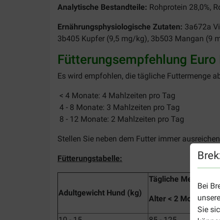
Analytische Bestandteile:
Rohprotein 28,0%, R
Ernährungsphysiologische Zutaten:
3a672a Vi
3b405 Kupfer (9,5 mg/kg), 3b503 Mangan (9 mg
Fütterungsempfehlung Euro
Es wird empfohlen, die tägliche Futtermenge a
< 4 Monate: 4 Mahlzeiten pro Tag
4 - 8 Monate: 3 Mahlzeiten pro Tag
8 - 12 Monate: 2 Mahlzeiten pro Tag
Stellen Sie neben dem Futter immer ausreiche
Brek
Fütterungstabelle:
Tägliche Menge (g)
Bei Br
Adultgewicht Hund (kg)
unsere
Alter < 2 Monate
Sie si
10 - 15
85 - 125