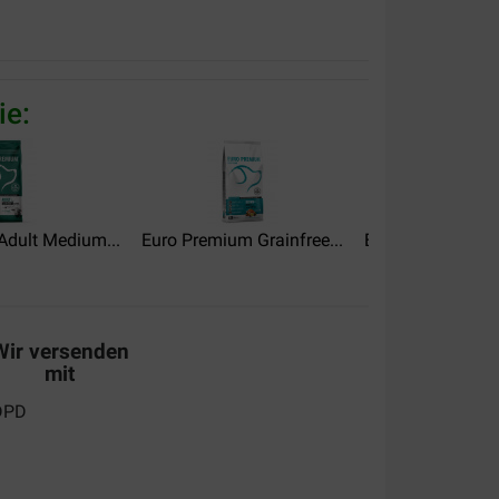
ie:
 had het produkt al gebruikt maar op aanraden van
echtgekomen
Adult Medium...
Euro Premium Grainfree...
Euro Premium Adu
Wir versenden
mit