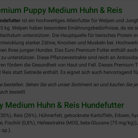
remium Puppy Medium Huhn & Reis
ndefutter
ist ein hochwertiges Alleinfutter für Welpen und Jun
 kg. Welpen haben besondere Ernährungsbedürfnisse, da sie s
Wachstum unterstützen. Die Hauptquelle für tierisches Protein in 
twicklung starker Zähne, Knochen und Muskeln bei. Hochwertig
nen Ihres jungen Hundes. Das Euro Premium Futter enthält auch
u unterstützen. Diese Pflanzenextrakte sind reich an Antioxida
 fördern die Gesundheit von Haut und Fell. Dieses Premium Tro
t Reis statt Getreide enthält. Es eignet sich auch hervorragend 
ne bestellen. Sehen Sie sich unser Sortiment an und kaufen Sie
ch bestellt.
y Medium Huhn & Reis Hundefutter
30%), Reis (26%), Hühnerfett, getrocknete Kartoffeln, Erbsen, hy
ffe, Fischöl (0,8%), Hefeextrakte (MOS, beta-Glucane (75 mg/kg)),
 sp.).