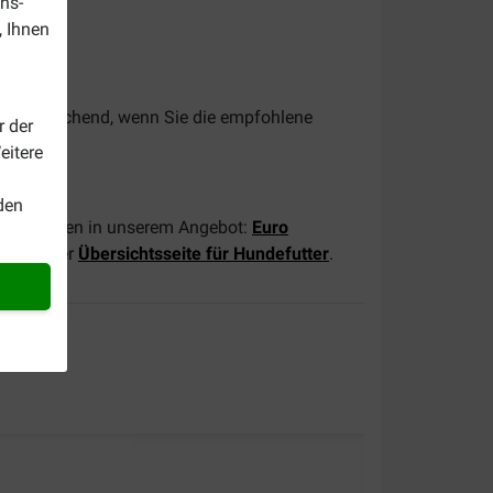
ns-
, Ihnen
e ausreichend, wenn Sie die empfohlene
r der
 gut.
eitere
den
 Hunderassen in unserem Angebot:
Euro
uf unserer
Übersichtsseite für Hundefutter
.