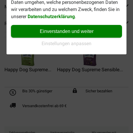
Daten umgehen, welche personenbezogenen Daten
Mehr Produktinfos
wir verarbeiten und zu welchem Zweck, finden Sie in
unserer
Datenschutzerklärung
.
Reviews
Einverstanden und weiter
Einstellungen anpassen
Happy Dog Supreme...
Happy Dog Supreme Sensible...
Ha
Bis 30% günstiger
Sicher bezahlen
Versandkostenfrei ab 69 €
Zahlungsmethoden
Vertrauenswürdig
Wir versenden mit