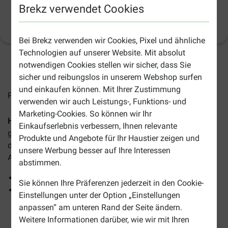
Brekz verwendet Cookies
Produktinformation
(
38
)
Bei Brekz verwenden wir Cookies, Pixel und ähnliche
Technologien auf unserer Website. Mit absolut
notwendigen Cookies stellen wir sicher, dass Sie
2-5 Arbeitstage, sofern nicht anders angegeben
sicher und reibungslos in unserem Webshop surfen
und einkaufen können. Mit Ihrer Zustimmung
Preise inkl. MwSt zzgl.
Versandkosten
verwenden wir auch Leistungs-, Funktions- und
Marketing-Cookies. So können wir Ihr
Happy Dog Fit & Vital Maxi Adult Hundefutter
bietet Ihrem
Einkaufserlebnis verbessern, Ihnen relevante
großen Hund eine ausgewogene, gesunde Ernährung, die
Produkte und Angebote für Ihr Haustier zeigen und
den Bedürfnissen eines Hundes mit normalen
unsere Werbung besser auf Ihre Interessen
Aktivitätsniveau entsprechen.
abstimmen.
Geeignet für alle ausgewachsenen Hunde ab 26 kg
Sie können Ihre Präferenzen jederzeit in den Cookie-
Energiegehalt ist an den natürlichen Bewegungsdrang
Einstellungen unter der Option „Einstellungen
von 2-3 Stunden täglich angepasst
anpassen“ am unteren Rand der Seite ändern.
Weitere Informationen darüber, wie wir mit Ihren