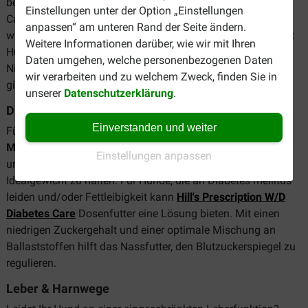
beispielsweise, urämische Episoden zu vermindern. Kidney
Einstellungen unter der Option „Einstellungen
Care Nassfutter gibt es in verschiedenen Varianten. Für den
anpassen“ am unteren Rand der Seite ändern.
wählerischen Vierbeiner gibt es zum Beispiel ein Ragout mit
Weitere Informationen darüber, wie wir mit Ihren
Hühnchen und Gemüse. Für Hunde, die neben
Daten umgehen, welche personenbezogenen Daten
Nierenproblemen auch unter Gelenkerkrankungen leiden,
wir verarbeiten und zu welchem Zweck, finden Sie in
gibt es
K/D+Mobility
.
unserer
Datenschutzerklärung
.
Diabetes & Übergewicht
Einverstanden und weiter
Für übergewichtige Hunde gibt es
Hill's Prescription Diet
Metabolic Weight Management
. Dieses Hundefutter
Einstellungen anpassen
unterstützt die Gewichtsabnahme an und hilft, ein
Idealgewicht zu halten. Für Hunde, die an Diabetes mellitus
leiden und/oder Fettleibigkeit kann
Hill's Prescription W/D
Diabetes Care
Dosenfutter eine Lösung bieten. Mit einen
niedrigen Zuckergehalt und einer optimale Mischung an
Ballaststoffen hilft das Nassfutter, den Blutzuckerspiegel zu
regulieren.
Leber & Harnwege