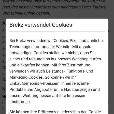
Werfen Sie einen Blick auf unser Sortiment und kaufen Sie
jetzt das beste Hundefutter zum niedrigsten Preis. Einfach
und schnell online bestellt!
Auswahl Hill's Prescription Diet Nassfutter Hund
Brekz verwendet Cookies
Es gibt verschiedene Erkrankungen, bei denen das Diätfutter
von Hill's Abhilfe verschaffen kann. Um die spezifischen
Bei Brekz verwenden wir Cookies, Pixel und ähnliche
Ernährungsbedürfnisse und die richtige Behandlung für
Technologien auf unserer Website. Mit absolut
Ihren Hund zu erkennen, sollten Sie unbedingt Ihren Tierarzt
notwendigen Cookies stellen wir sicher, dass Sie
konsultieren. Wir empfehlen Ihnen daher, dieses Futter nur
sicher und reibungslos in unserem Webshop surfen
auf Anraten eines Tierarztes an Ihren Hund zu füttern.
und einkaufen können. Mit Ihrer Zustimmung
Nachfolgend finden Sie einen kurzen Überblick über unser
verwenden wir auch Leistungs-, Funktions- und
umfangreiches Sortiment an Hill's Prescription Diet
Marketing-Cookies. So können wir Ihr
Nassfutter für Hunde.
Einkaufserlebnis verbessern, Ihnen relevante
Nieren
Produkte und Angebote für Ihr Haustier zeigen und
unsere Werbung besser auf Ihre Interessen
Hill's Prescription Diet K/D Nassfutter
wurde für Hunde
abstimmen.
entwickelt, die an chronischer oder akuter Niereninsuffizienz
leiden. Dieses Futter unterstützt die Nierenfunktion und hilft
Sie können Ihre Präferenzen jederzeit in den Cookie-