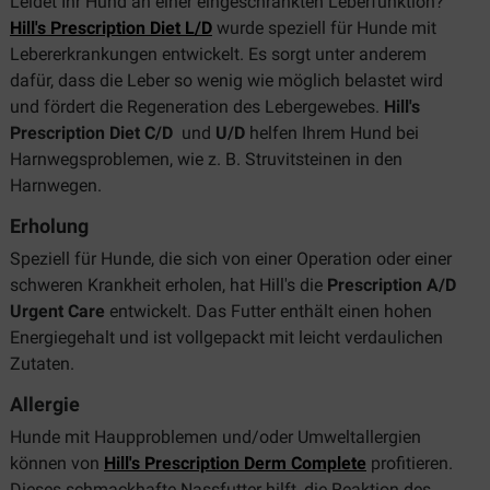
Leidet Ihr Hund an einer eingeschränkten Leberfunktion?
Hill's Prescription Diet L/D
wurde speziell für Hunde mit
Lebererkrankungen entwickelt. Es sorgt unter anderem
dafür, dass die Leber so wenig wie möglich belastet wird
und fördert die Regeneration des Lebergewebes.
Hill's
Prescription Diet C/D
und
U/D
helfen Ihrem Hund bei
Harnwegsproblemen, wie z. B. Struvitsteinen in den
Harnwegen.
Erholung
Speziell für Hunde, die sich von einer Operation oder einer
schweren Krankheit erholen, hat Hill's die
Prescription A/D
Urgent Care
entwickelt. Das Futter enthält einen hohen
Energiegehalt und ist vollgepackt mit leicht verdaulichen
Zutaten.
Allergie
Hunde mit Haupproblemen und/oder Umweltallergien
können von
Hill's Prescription Derm Complete
profitieren.
Dieses schmackhafte Nassfutter hilft, die Reaktion des