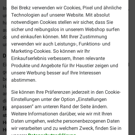
Bei Brekz verwenden wir Cookies, Pixel und ähnliche
In unserem Sortiment finden Sie alle notwendigen Produkte,
Technologien auf unserer Website. Mit absolut
um die Genesung zu fördern oder Ihren Hund in Topform zu
notwendigen Cookies stellen wir sicher, dass Sie
halten. Nachfolgend haben wir einige Kategorien für Sie
sicher und reibungslos in unserem Webshop surfen
ausgewählt. Wenn Sie eine Kategorie anklicken, finden Sie
und einkaufen können. Mit Ihrer Zustimmung
dort nicht nur alle Produkte, die wir anbieten, sondern auch
verwenden wir auch Leistungs-, Funktions- und
umfangreiche Informationen.
Marketing-Cookies. So können wir Ihr
Diätfutter
Einkaufserlebnis verbessern, Ihnen relevante
Eine gute Ernährung ist wohl das Wichtigste, um Ihren Hund
Produkte und Angebote für Ihr Haustier zeigen und
gesund und fit zu halten. Eine falsche Ernährung kann
unsere Werbung besser auf Ihre Interessen
beispielsweise zu Übergewicht, Verdauungsproblemen oder
abstimmen.
Hauterkrankungen führen. In vielen Fällen ist eine
Sie können Ihre Präferenzen jederzeit in den Cookie-
angepasste Ernährungsweise eine wirksame Behandlung
Einstellungen unter der Option „Einstellungen
dieser Beschwerden. Brekz verkauft unter anderem
Futter
anpassen“ am unteren Rand der Seite ändern.
für Hunde mit einer Nahrungsmittelallergie
, Futter
für
Weitere Informationen darüber, wie wir mit Ihren
sterilisierte oder übergewichtige Hunde
und Futter für
Daten umgehen, welche personenbezogenen Daten
Hunde mit Nierenproblemen
. Wir verkaufen auch Futter für
wir verarbeiten und zu welchem Zweck, finden Sie in
Hunde mit Haut- und Fellproblemen
sowie