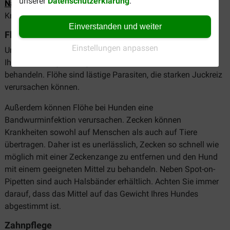
unserer
Datenschutzerklärung
.
Nahrungsergänzungsmittel
und Futter, das Fell, Haut oder
Knochen und Gelenke Ihres Hundes zusätzlich unterstützt.
Einverstanden und weiter
Floh- und Zeckenmittel
Einstellungen anpassen
Um das Risiko eines Flohbefalls zu reduzieren, sollten Sie
Ihr Haustier regelmäßig mit einem
Floh- und Zeckenmittel
behandeln. Flöhe sind lästige Parasiten, die starken Juckreiz
verursachen können.
Außerdem können Flöhe bei Hunden eine
Bandwurminfektion verursachen. Zecken können
Krankheiten sowohl auf Menschen als auch auf Tiere
übertragen. Daher ist es unerlässlich, Zecken so schnell wie
möglich mit einer Zeckenzange zu entfernen und den Hund
mit einem geeigneten Mittel zu behandeln. Neben Spot-on-
Pipetten sind auch Halsbänder erhältlich. Achten Sie immer
darauf, dass das Mittel auf das Gewicht Ihres Hundes
abgestimmt ist.
Zahnpflege