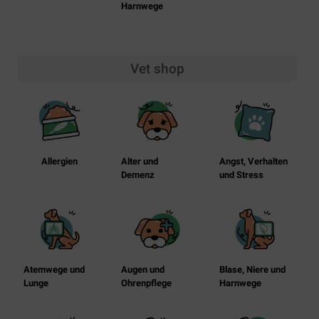
Harnwege
Vet shop
Allergien
Alter und
Angst, Verhalten
Demenz
und Stress
Atemwege und
Augen und
Blase, Niere und
Lunge
Ohrenpflege
Harnwege