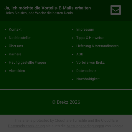
Ja, ich möchte die Vorteils-E-Mails erhalten
Holen Sie sich jede Woche die besten Deals
Kontakt
Impressum
Nachbestellen
Tipps & Hinweise
Über uns
Lieferung & Versandkosten
Karriere
AGB
Häufig gestellte Fragen
Vorteile von Brekz
Abmelden
Datenschutz
Nachhaltigkeit
© Brekz 2026
This site is protected by Cloudflare Turnstile and the Cloudflare
Datenschutzerklärung
als auch die
Nutzungsbedingungen
von Google.