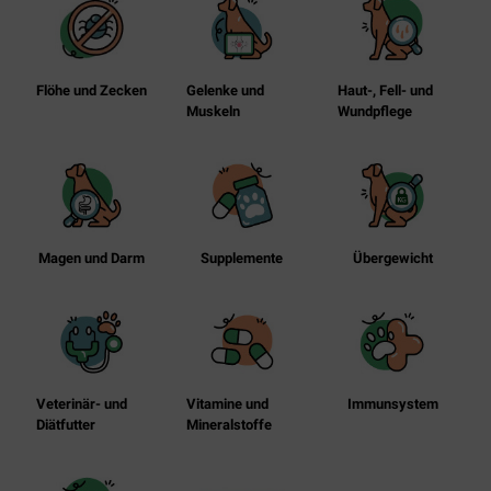
Flöhe und Zecken
Gelenke und
Haut-, Fell- und
Muskeln
Wundpflege
Magen und Darm
Supplemente
Übergewicht
Veterinär- und
Vitamine und
Immunsystem
Diätfutter
Mineralstoffe