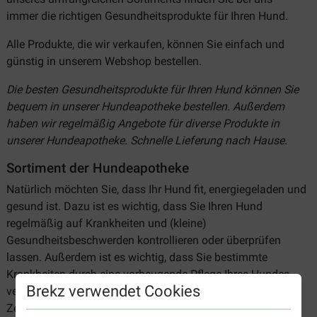
immer die richtigen Gesundheitsprodukte für Ihren Hund.
Alle Produkte, die wir verkaufen, können Sie einfach und
günstig in unserem Webshop bestellen.
Die besten Gesundheitsprodukte für Ihren Hund können Sie
bequem in unserer Hundeapotheke bestellen. Außerdem
haben wir regelmäßig Angebote für diverse Produkte in
unserer Hundeapotheke. Schnelle Lieferung nach Hause.
Sortiment der Hundeapotheke
Natürlich möchten Sie, dass Ihr Hund fit, energiegeladen und
gesund ist. Dazu ist es wichtig, dass Sie Ihren Hund
regelmäßig auf Krankheiten und (kleine)
Gesundheitsbeschwerden kontrollieren oder überprüfen
lassen. Außerdem ist es wichtig, dass Sie bestimmte
Krankheiten durch eine vorbeugende Pflege Ihres Hundes
Brekz verwendet Cookies
verhindern. Dazu gehören beispielsweise durch Flöhe und
Zecken verursachte Beschwerden.