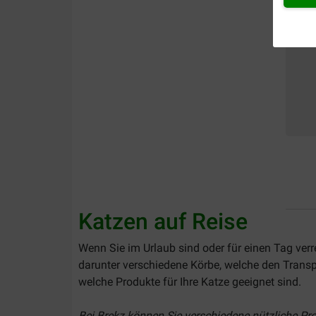
Katzen auf Reise
Wenn Sie im Urlaub sind oder für einen Tag verr
darunter verschiedene Körbe, welche den Transpo
welche Produkte für Ihre Katze geeignet sind.
Bei Brekz können Sie verschiedene nützliche Pr