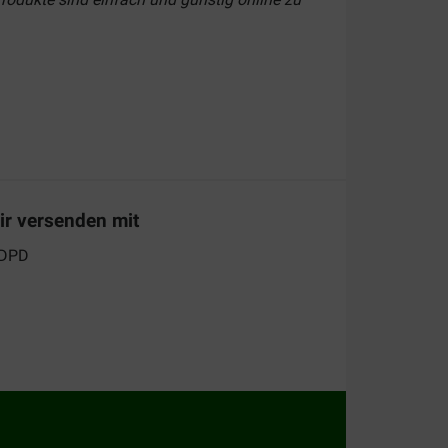
 Bei Brekz können Sie aus verschiedenen
ir versenden mit
tze aus der Tasche springt und
denhaken
sehr praktisch, um Ihrem Haustier