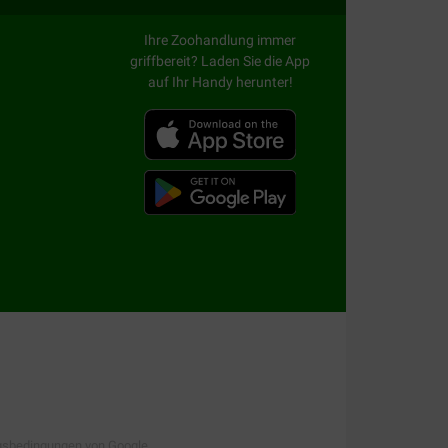
nn wegen seiner handlichen Größe ideal.
Ihre Zoohandlung immer
 dass Ihre Katze weniger Ängste beim Gewitter
griffbereit? Laden Sie die App
auf Ihr Handy herunter!
, sehr praktisch.
orrigiert.
woher Ihre Katze kommt.
rer Katze oder Ihrem Kätzchen spazierengehen
h.
gsbedingungen
von Google.