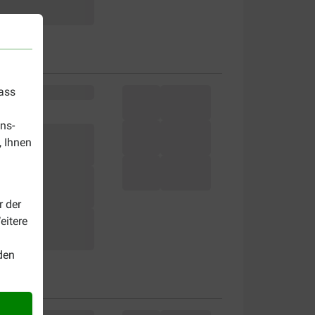
dass
ns-
, Ihnen
r der
eitere
den