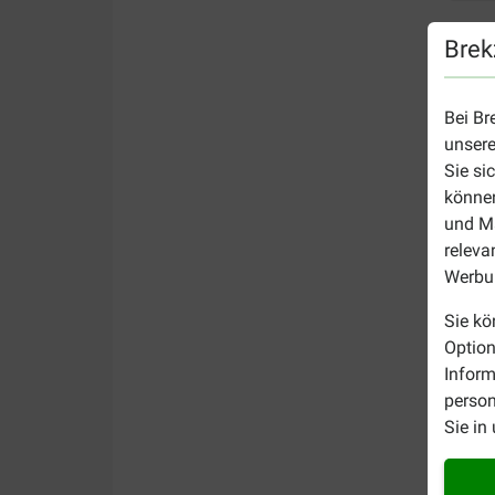
Brek
Bei Br
unsere
Sie si
können
und Ma
releva
Werbun
Sie kö
Option
Inform
person
Sie in