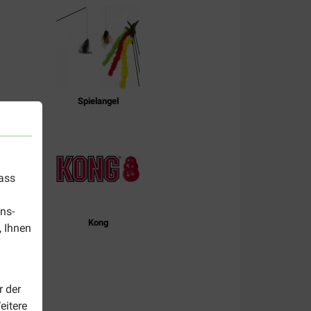
Spielangel
dass
ns-
Kong
, Ihnen
r der
eitere