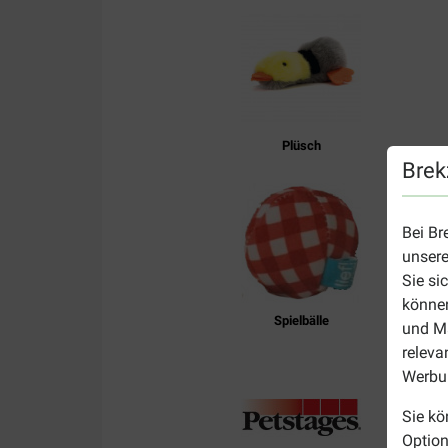
Plüsch
Brek
Bei Br
unsere
Sie si
können
Spielbälle
und Ma
releva
Werbun
Sie kö
Option