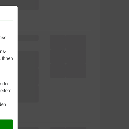
dass
ns-
, Ihnen
r der
eitere
den