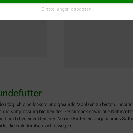
Einstellungen anpassen
undefutter
en täglich eine leckere und gesunde Mahlzeit zu bieten. Inspiri
ch die Kaltpressung bleiben der Geschmack sowie alle Nährstoffe
und auch bei einer kleineren Menge Futter ein angenehmes Sätti
nde, die sich draußen viel bewegen.