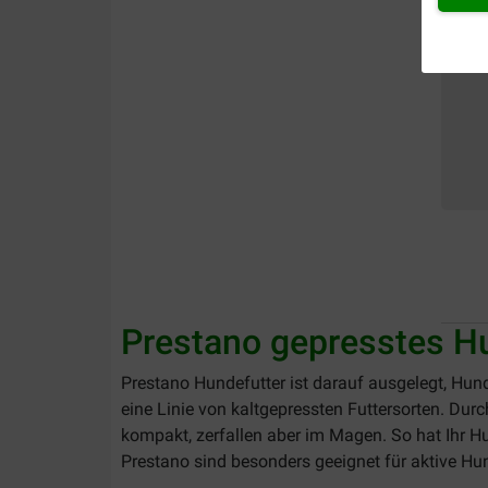
Prestano gepresstes H
Prestano Hundefutter ist darauf ausgelegt, Hund
eine Linie von kaltgepressten Futtersorten. Dur
kompakt, zerfallen aber im Magen. So hat Ihr H
Prestano sind besonders geeignet für aktive Hu