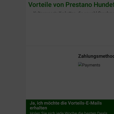
Vorteile von Prestano Hundef
Kaltgepresste Kroketten, die sowohl Geschma
Frei von Weizengluten, daher leicht verdaulic
Reich an essentiellen Nährstoffen, Antioxid
Zugesetztes L-Carnitin zur Anregung der Fe
Schmackhafte Kroketten für aktive Hunde, di
Zahlungsmetho
Prestano gepresstes Hundefu
Um Ihnen die Auswahl zu erleichtern, finden Sie
Suchen Sie ein vollwertiges Trockenfutter f
Weizengluten und enthalten L-Carnitin für ei
Welpen haben spezielle Ernährungsbedürfnis
Ja, ich möchte die Vorteils-E-Mails
und Eiweißbedarf Ihres Welpen abgestimmt.
erhalten
Holen Sie sich jede Woche die besten Deals