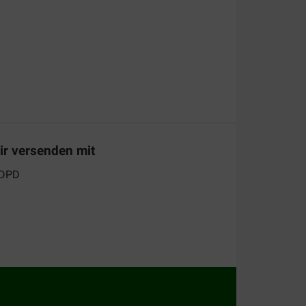
lten
ir versenden mit
undefutter:
ginal Hundefutter
. Die Kroketten sind frei von
. Dieses Futter ist auf den erhöhten Energie-