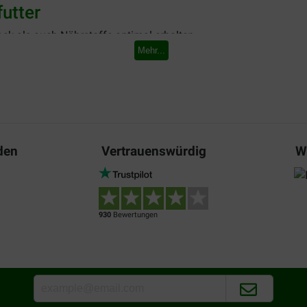
utter
ck als auch Nährstoffe optimal erhalten
Mehr...
h
antien und Omega-Fettsäuren
ttverbrennung, um Ihren Hund auf einem gesunden Gewicht zu ha
e das Leben im Freien lieben
den
Vertrauenswürdig
W
tter Sortiment
 hier eine kurze Beschreibung unseres Sortiments an Prestano H
930
Bewertungen
ür Ihren ausgewachsenen Hund? Probieren Sie unser
Prestano Ori
ne optimale Fettverbrennung.
se. Dafür hat Prestano das
Puppy Junior Hundefutter
entwickelt