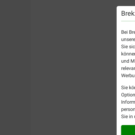
Brek
Bei Br
unsere
Sie si
können
und Ma
releva
Werbun
Sie kö
Option
Inform
person
Sie in