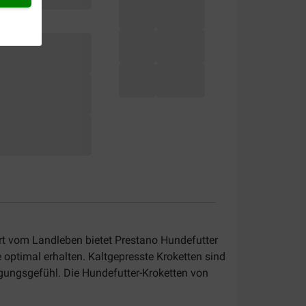
ert vom Landleben bietet Prestano Hundefutter
 optimal erhalten. Kaltgepresste Kroketten sind
gungsgefühl. Die Hundefutter-Kroketten von