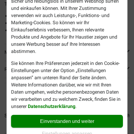
sicher und reibungslos in unserem Webshop surfen
Tintenfisch.
und einkaufen können. Mit Ihrer Zustimmung
verwenden wir auch Leistungs-, Funktions- und
Getreide- und glutenfrei
Marketing-Cookies. So können wir Ihr
Ohne Tierversuche
Einkaufserlebnis verbessern, Ihnen relevante
Ohne künstliche Zusatzstoffe
Produkte und Angebote für Ihr Haustier zeigen und
unsere Werbung besser auf Ihre Interessen
abstimmen.
Mehr Produktinfos
Sie können Ihre Präferenzen jederzeit in den Cookie-
Reviews
Einstellungen unter der Option „Einstellungen
anpassen“ am unteren Rand der Seite ändern.
Weitere Informationen darüber, wie wir mit Ihren
Daten umgehen, welche personenbezogenen Daten
wir verarbeiten und zu welchem Zweck, finden Sie in
unserer
Datenschutzerklärung
.
Schesir Thunfisch mit Algen...
Schesir Thunfisch und Huhn.
Einverstanden und weiter
Einstellungen anpassen