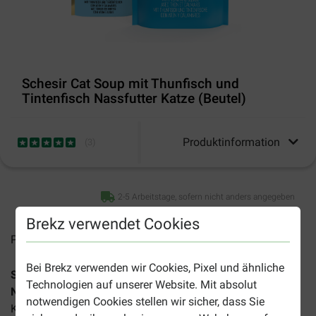
Schesir Cat Soup mit Thunfisch und
Tintenfisch Nassfutter Katze (Beutel)
Produktinformation
(
3
)
2-5 Arbeitstage, sofern nicht anders angegeben
Brekz verwendet Cookies
Preise inkl. MwSt zzgl.
Versandkosten
Bei Brekz verwenden wir Cookies, Pixel und ähnliche
Schesir Cat Soup mit Thunfisch & Tintenfisch Katzen-
Technologien auf unserer Website. Mit absolut
Nassfutter
ist ein köstliches, ergänzendes Nassfutter für
notwendigen Cookies stellen wir sicher, dass Sie
Katzen in Suppenform. Mit leckerem Thunfisch und