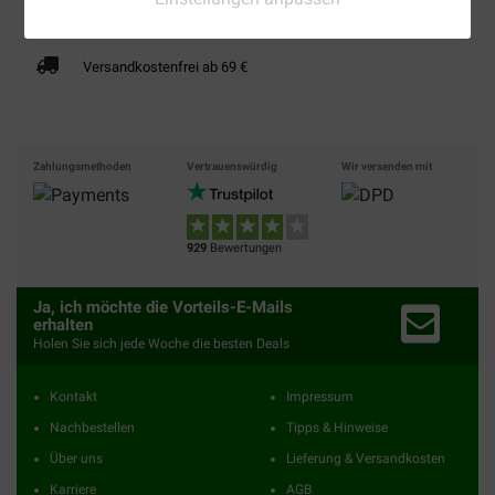
Bis 30% günstiger
Sicher bezahlen
Versandkostenfrei ab 69 €
Zahlungsmethoden
Vertrauenswürdig
Wir versenden mit
929
Bewertungen
Ja, ich möchte die Vorteils-E-Mails
erhalten
Holen Sie sich jede Woche die besten Deals
Kontakt
Impressum
Nachbestellen
Tipps & Hinweise
Über uns
Lieferung & Versandkosten
Karriere
AGB