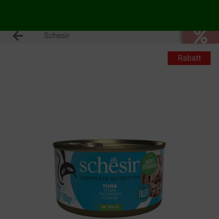
Schesir
Rabatt