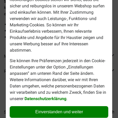
Schesir Thunfisch (Gelee) Nassfutter Katzen
ist ein
sicher und reibungslos in unserem Webshop surfen
komplettes Futter für ausgewachsene Katzen. Eine Dose
und einkaufen können. Mit Ihrer Zustimmung
enthält 85 Gramm.
verwenden wir auch Leistungs-, Funktions- und
Ausschließlich gesunde und natürliche Zutaten
Marketing-Cookies. So können wir Ihr
Mit ungesättigten Fettsäuren, Omega 3 und Omega 6
Einkaufserlebnis verbessern, Ihnen relevante
Auch für wählerische Katzen
Produkte und Angebote für Ihr Haustier zeigen und
unsere Werbung besser auf Ihre Interessen
abstimmen.
Mehr Produktinfos
Sie können Ihre Präferenzen jederzeit in den Cookie-
Einstellungen unter der Option „Einstellungen
Reviews
anpassen“ am unteren Rand der Seite ändern.
Weitere Informationen darüber, wie wir mit Ihren
Daten umgehen, welche personenbezogenen Daten
wir verarbeiten und zu welchem Zweck, finden Sie in
unserer
Datenschutzerklärung
.
Einverstanden und weiter
Schesir Thunfisch mit Algen...
Schesir Thunfisch und Huhn.