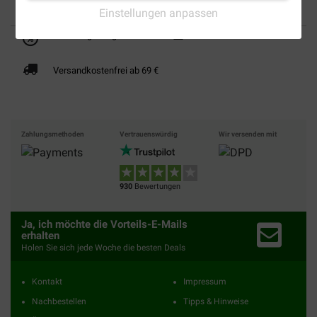
Einstellungen anpassen
Bis 30% günstiger
Sicher bezahlen
Versandkostenfrei ab 69 €
Zahlungsmethoden
Vertrauenswürdig
Wir versenden mit
930
Bewertungen
Ja, ich möchte die Vorteils-E-Mails
erhalten
Holen Sie sich jede Woche die besten Deals
Kontakt
Impressum
Nachbestellen
Tipps & Hinweise