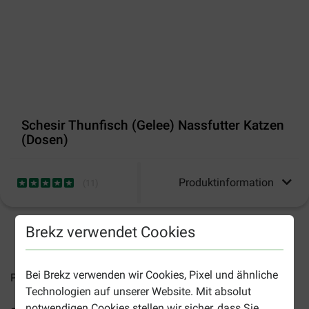
Schesir Thunfisch (Gelee) Nassfutter Katzen
(Dosen)
Produktinformation
(
11
)
Brekz verwendet Cookies
2-5 Arbeitstage, sofern nicht anders angegeben
Bei Brekz verwenden wir Cookies, Pixel und ähnliche
Preise inkl. MwSt zzgl.
Versandkosten
Technologien auf unserer Website. Mit absolut
notwendigen Cookies stellen wir sicher, dass Sie