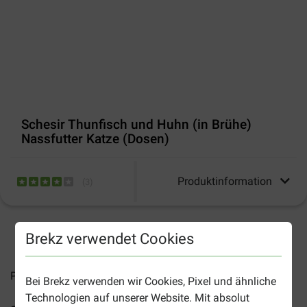
Schesir Thunfisch und Huhn (in Brühe)
Nassfutter Katze (Dosen)
Produktinformation
(
3
)
2-5 Arbeitstage, sofern nicht anders angegeben
Brekz verwendet Cookies
Preise inkl. MwSt zzgl.
Versandkosten
Bei Brekz verwenden wir Cookies, Pixel und ähnliche
Technologien auf unserer Website. Mit absolut