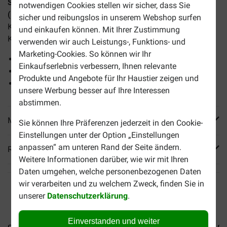
Schesir Thunfisch und Huhn (in Brühe) Nassfutter Katze
notwendigen Cookies stellen wir sicher, dass Sie
(Dosen)
ist eine vollständige Mahlzeit für erwachsene
sicher und reibungslos in unserem Webshop surfen
Katzen und eignet sich selbst für die wählerischsten
und einkaufen können. Mit Ihrer Zustimmung
Katzen.
verwenden wir auch Leistungs-, Funktions- und
Marketing-Cookies. So können wir Ihr
100% natürlich
Einkaufserlebnis verbessern, Ihnen relevante
Dampfgegarte Filets
Produkte und Angebote für Ihr Haustier zeigen und
Leicht verdaulich
unsere Werbung besser auf Ihre Interessen
abstimmen.
Mehr Produktinfos
Sie können Ihre Präferenzen jederzeit in den Cookie-
Einstellungen unter der Option „Einstellungen
anpassen“ am unteren Rand der Seite ändern.
Reviews
Weitere Informationen darüber, wie wir mit Ihren
Daten umgehen, welche personenbezogenen Daten
wir verarbeiten und zu welchem Zweck, finden Sie in
unserer
Datenschutzerklärung
.
Einverstanden und weiter