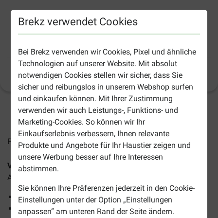
Brekz verwendet Cookies
Versele-Laga Crispy Muesli Kaninchenfutter
Bei Brekz verwenden wir Cookies, Pixel und ähnliche
Technologien auf unserer Website. Mit absolut
Produktinformation
(
6
)
notwendigen Cookies stellen wir sicher, dass Sie
sicher und reibungslos in unserem Webshop surfen
und einkaufen können. Mit Ihrer Zustimmung
verwenden wir auch Leistungs-, Funktions- und
2-5 Arbeitstage, sofern nicht anders angegeben
Marketing-Cookies. So können wir Ihr
Einkaufserlebnis verbessern, Ihnen relevante
Preise inkl. MwSt zzgl.
Versandkosten
Produkte und Angebote für Ihr Haustier zeigen und
unsere Werbung besser auf Ihre Interessen
Versele-Laga Crispy Muesli Kaninchenfutter
istein
abstimmen.
Alleinfutter für Kaninchen und Zwergkaninchen.
Sie können Ihre Präferenzen jederzeit in den Cookie-
Besteht aus Müsliflocken und getrocknetem Gemüse
Einstellungen unter der Option „Einstellungen
Enthält Ballaststoffe für eine gute Darmfunktion
anpassen“ am unteren Rand der Seite ändern.