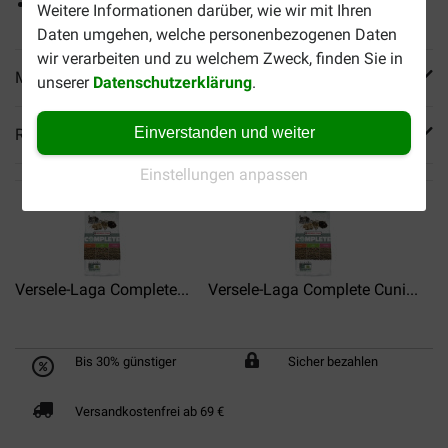
Enthält Vitamine für eine gute Widerstandsfähigkeit
Weitere Informationen darüber, wie wir mit Ihren
Daten umgehen, welche personenbezogenen Daten
wir verarbeiten und zu welchem Zweck, finden Sie in
Mehr Produktinfos
unserer
Datenschutzerklärung
.
Einverstanden und weiter
Reviews
Einstellungen anpassen
Versele-Laga Complete...
Versele-Laga Complete Cuni...
V
Bis 30% günstiger
Sicher bezahlen
Versandkostenfrei ab 69 €