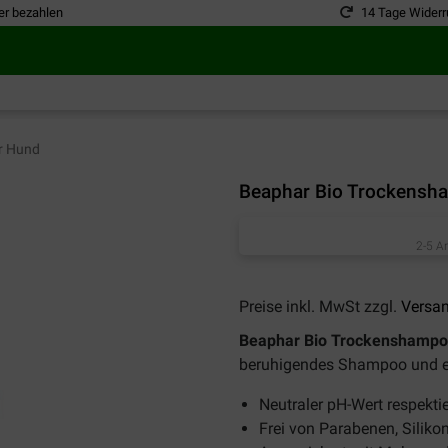
er bezahlen
14 Tage Widerr
r Hund
Beaphar Bio Trockensh
2-5 A
Preise inkl. MwSt zzgl.
Versa
Beaphar Bio Trockenshampoo
beruhigendes Shampoo und es 
Neutraler pH-Wert respektie
Frei von Parabenen, Siliko