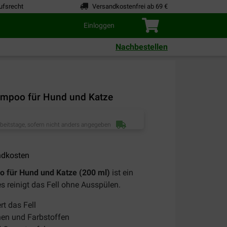
ufsrecht
Versandkostenfrei ab 69 €
Einloggen
Nachbestellen
ampoo für Hund und Katze
rbeitstage, sofern nicht anders angegeben
ndkosten
 für Hund und Katze (200 ml)
ist ein
reinigt das Fell ohne Ausspülen.
rt das Fell
nen und Farbstoffen