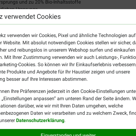
Ursprungs und zu 20% Bio-Inhaltsstoffe
ürlichen Ursprungs
z verwendet Cookies
produkt?
ekz verwenden wir Cookies, Pixel und ähnliche Technologien auf
ellpflege für Ihren Vierbeiner? Wir haben zum Beispiel auch de
r Website. Mit absolut notwendigen Cookies stellen wir sicher, 
stöbern Sie doch einfach auf unserer
Übersichtsseite für Fellp
cher und reibungslos in unserem Webshop surfen und einkaufen
. Mit Ihrer Zustimmung verwenden wir auch Leistungs-, Funktio
rketing-Cookies. So können wir Ihr Einkaufserlebnis verbessern
nte Produkte und Angebote für Ihr Haustier zeigen und unsere
g besser auf Ihre Interessen abstimmen.
nnen Ihre Präferenzen jederzeit in den Cookie-Einstellungen unte
 „Einstellungen anpassen“ am unteren Rand der Seite ändern. W
MvdV
ationen darüber, wie wir mit Ihren Daten umgehen, welche
09-08-2023
enbezogenen Daten wir verarbeiten und zu welchem Zweck, fin
 unserer
Datenschutzerklärung
.
Preis –
Lieferung:
Qu
Leistungsverhältnis:
Einverstanden und weiter