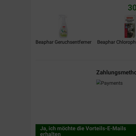
30
Beaphar Geruchsentferner
Beaphar Chlorophy
Zahlungsmeth
Ja, ich möchte die Vorteils-E-Mails
erhalten