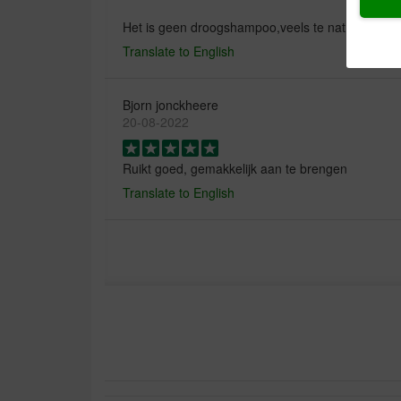
Het is geen droogshampoo,veels te nat, verder ru
Translate to English
Bjorn jonckheere
20-08-2022
Ruikt goed, gemakkelijk aan te brengen
Translate to English