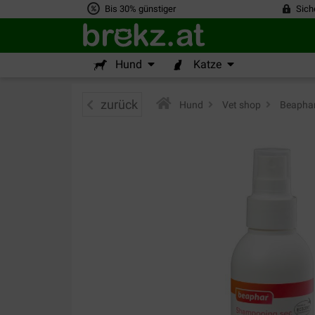
Bis 30% günstiger
Sich
Hund
Katze
zurück
Hund
>
Vet shop
>
Beapha