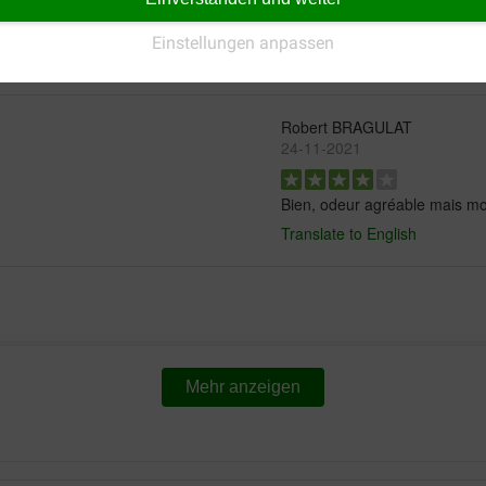
ikt de shampoo fris .
werkt goed makkelijke spray
Einstellungen anpassen
Translate to English
Robert BRAGULAT
24-11-2021
Bien, odeur agréable mais mou
Translate to English
Mehr anzeigen