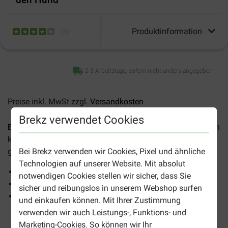
Produktinformation
(
3
)
2-5 Arbeitstage, sofern nicht anders angegeben
Preise inkl. MwSt zzgl.
Versandkosten
Brekz verwendet Cookies
Brekz Snacks - Rinderschulterblatt XL für den Hund
ist ein
köstlicher Leckerbissen natürlichen Ursprungs für alle
Bei Brekz verwenden wir Cookies, Pixel und ähnliche
grossen Hunde.
Technologien auf unserer Website. Mit absolut
Ausgezeichneter Geschmack
notwendigen Cookies stellen wir sicher, dass Sie
Natürliches Produkt
sicher und reibungslos in unserem Webshop surfen
Für alle Hunde geeignet
und einkaufen können. Mit Ihrer Zustimmung
verwenden wir auch Leistungs-, Funktions- und
Marketing-Cookies. So können wir Ihr