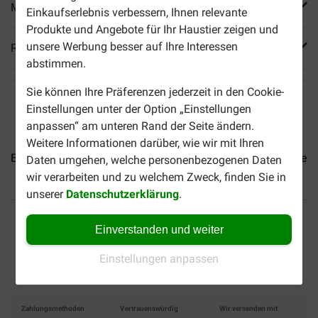
Mehr Produktinfos
Einkaufserlebnis verbessern, Ihnen relevante
Produkte und Angebote für Ihr Haustier zeigen und
unsere Werbung besser auf Ihre Interessen
Reviews
abstimmen.
Sie können Ihre Präferenzen jederzeit in den Cookie-
Einstellungen unter der Option „Einstellungen
anpassen“ am unteren Rand der Seite ändern.
Weitere Informationen darüber, wie wir mit Ihren
Brekz Snacks - Kalbsfuß für...
Brekz Snacks - Rinderlunge...
Daten umgehen, welche personenbezogenen Daten
wir verarbeiten und zu welchem Zweck, finden Sie in
unserer
Datenschutzerklärung
.
Bis 30% günstiger
Sicher bezahlen
Einverstanden und weiter
Versandkostenfrei ab 69 €
Einstellungen anpassen
Zahlungsmethoden
Vertrauenswürdig
Wir versenden mit