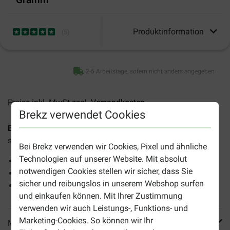
Produktinformation
(
5
)
2-5 Arbeitstage, sofern nicht anders angegeben
Preise inkl. MwSt zzgl.
Versandkosten
Brekz verwendet Cookies
Brekz Snacks - Getrocknete Lachswürste 250 Gramm
sind leckere, leicht verdauliche Snacks für alle Hunde.
Bei Brekz verwenden wir Cookies, Pixel und ähnliche
Technologien auf unserer Website. Mit absolut
Natürliche Zutaten
notwendigen Cookies stellen wir sicher, dass Sie
Leicht verdaulich
sicher und reibungslos in unserem Webshop surfen
Inhalt: 250 Gramm
und einkaufen können. Mit Ihrer Zustimmung
verwenden wir auch Leistungs-, Funktions- und
Marketing-Cookies. So können wir Ihr
Mehr Produktinfos