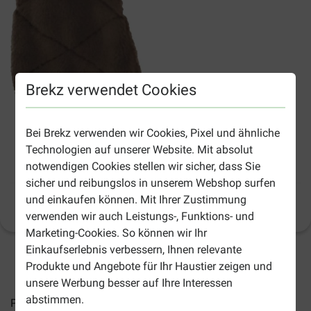
Brekz verwendet Cookies
Bei Brekz verwenden wir Cookies, Pixel und ähnliche
Technologien auf unserer Website. Mit absolut
KONG Catnip Biber
notwendigen Cookies stellen wir sicher, dass Sie
sicher und reibungslos in unserem Webshop surfen
und einkaufen können. Mit Ihrer Zustimmung
Produktinformation
(
14
)
verwenden wir auch Leistungs-, Funktions- und
Marketing-Cookies. So können wir Ihr
Einkaufserlebnis verbessern, Ihnen relevante
2-5 Arbeitstage, sofern nicht anders angegeben
Produkte und Angebote für Ihr Haustier zeigen und
unsere Werbung besser auf Ihre Interessen
abstimmen.
Preise inkl. MwSt zzgl.
Versandkosten