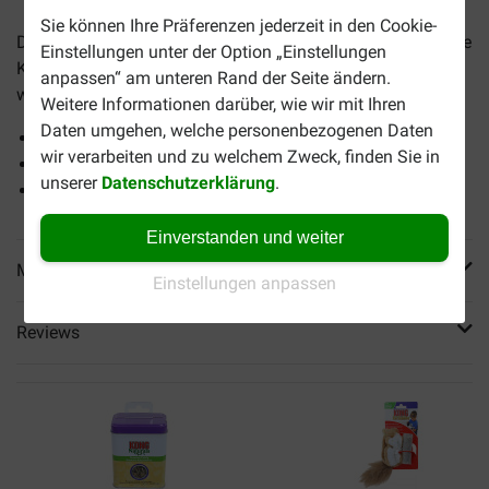
Sie können Ihre Präferenzen jederzeit in den Cookie-
Der
KONG Catnip Biber
ist ein Biber-Plüschspielzeug für die
Einstellungen unter der Option „Einstellungen
Katze, das an der Rückseite mit Katzenminze gefüllt
anpassen“ am unteren Rand der Seite ändern.
werden kann.
Weitere Informationen darüber, wie wir mit Ihren
Daten umgehen, welche personenbezogenen Daten
Es macht Spaß damit zu spielen
wir verarbeiten und zu welchem Zweck, finden Sie in
Für eine glückselige Wirkung
unserer
Datenschutzerklärung
.
Attraktiv für jede Katze
Einverstanden und weiter
Mehr Produktinfos
Einstellungen anpassen
Reviews