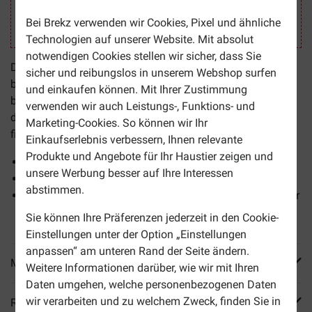
Bei Brekz verwenden wir Cookies, Pixel und ähnliche
Technologien auf unserer Website. Mit absolut
notwendigen Cookies stellen wir sicher, dass Sie
Die
Puur Matatabi Kaustöckchen für Katzen
haben eine
sicher und reibungslos in unserem Webshop surfen
beruhigende Wirkung. Sie können Ihrer Katze das Produkt
und einkaufen können. Mit Ihrer Zustimmung
bei Unruhe, Frustration oder Energielosigkeit geben. Durch
verwenden wir auch Leistungs-, Funktions- und
das Kauen wird ein Stoff freigesetzt, den Katzen lecker
Marketing-Cookies. So können wir Ihr
finden und der eine entspannende Wirkung haben kann.
Einkaufserlebnis verbessern, Ihnen relevante
Produkte und Angebote für Ihr Haustier zeigen und
Zwei Kaustöckchen pro Packung
unsere Werbung besser auf Ihre Interessen
Gegen Frustration und Unruhe
abstimmen.
Geeignet bei Umgebungsveränderungen wie Reisen oder
Umzug
Sie können Ihre Präferenzen jederzeit in den Cookie-
Einstellungen unter der Option „Einstellungen
anpassen“ am unteren Rand der Seite ändern.
Mehr Produktinfos
Weitere Informationen darüber, wie wir mit Ihren
Daten umgehen, welche personenbezogenen Daten
wir verarbeiten und zu welchem Zweck, finden Sie in
Reviews