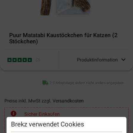
Puur Matatabi Kaustöckchen für Katzen (2
Stöckchen)
Produktinformation
(
2
)
2-5 Arbeitstage, sofern nicht anders angegeben
Preise inkl. MwSt zzgl.
Versandkosten
Sicher Einkaufen
Brekz verwendet Cookies