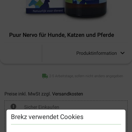
Puur Nervo für Hunde, Katzen und Pferde
Produktinformation
2-5 Arbeitstage, sofern nicht anders angegeben
Preise inkl. MwSt zzgl.
Versandkosten
Sicher Einkaufen
Brekz verwendet Cookies