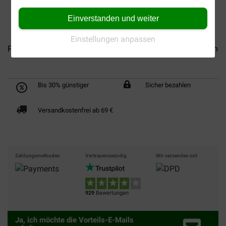
Einverstanden und weiter
Einstellungen anpassen
Puur Magnesium für Katzen...
Puur Matatabi Kaustöckchen.
Bis 30% günstiger
Sicher bezahlen
Versandkostenfrei ab 69 €
Zahlungsmethoden
Vertrauenswürdig
Wir versenden mit
929
Bewertungen
Ja, ich möchte die Vorteils-E-Mails