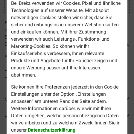
Bei Brekz verwenden wir Cookies, Pixel und ähnliche
Technologien auf unserer Website. Mit absolut
notwendigen Cookies stellen wir sicher, dass Sie
Puur Nervo für Hunde, Katzen und Pferde
ist ein
sicher und reibungslos in unserem Webshop surfen
ergänzendes Futtermittel zur Beruhigung. In stressvollen
und einkaufen können. Mit Ihrer Zustimmung
Situationen wie nach einer Verletzung, auf Reisen oder am
verwenden wir auch Leistungs-, Funktions- und
Silvesterabend kann es Ihrem Tier beim Entspannen helfen.
Marketing-Cookies. So können wir Ihr
Einkaufserlebnis verbessern, Ihnen relevante
Name geändert! Jetzt Puur Nervo! Ehemals Puur
Produkte und Angebote für Ihr Haustier zeigen und
Nervosität
unsere Werbung besser auf Ihre Interessen
In Tropfenform
abstimmen.
Unterstützt bei Unruhezuständen
Sie können Ihre Präferenzen jederzeit in den Cookie-
Einstellungen unter der Option „Einstellungen
Mehr Produktinfos
anpassen“ am unteren Rand der Seite ändern.
Weitere Informationen darüber, wie wir mit Ihren
Daten umgehen, welche personenbezogenen Daten
Reviews
wir verarbeiten und zu welchem Zweck, finden Sie in
unserer
Datenschutzerklärung
.