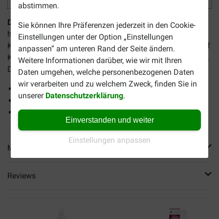
abstimmen.
Dermoscent SunFREE für Hund und Katze
ist eine
Sie können Ihre Präferenzen jederzeit in den Cookie-
hautfreundliche Sonnencreme (SPF 30+) für Hunde und
Einstellungen unter der Option „Einstellungen
Katzen mit lichtempfindlicher Haut oder hellem Fell, die auf
anpassen“ am unteren Rand der Seite ändern.
Körperstellen mit wenig Haaren amgewendet werden kann.
Weitere Informationen darüber, wie wir mit Ihren
Dermoscent SunFREE ist wasserfest und geruchlos.
Daten umgehen, welche personenbezogenen Daten
wir verarbeiten und zu welchem Zweck, finden Sie in
Hautfreundliche Sonnencreme
unserer
Datenschutzerklärung
.
Geruchlos
Wasserfest
Einverstanden und weiter
Einstellungen anpassen
Mehr Produktinfos
Reviews