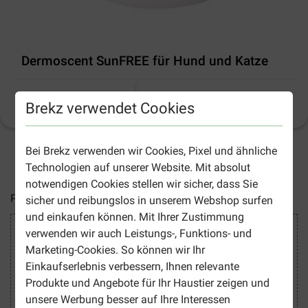
Dermoscent SunFREE für Hund und Katze
Produktinformation
(
7
)
Brekz verwendet Cookies
Bei Brekz verwenden wir Cookies, Pixel und ähnliche
2-5 Arbeitstage, sofern nicht anders angegeben
Technologien auf unserer Website. Mit absolut
notwendigen Cookies stellen wir sicher, dass Sie
Preise inkl. MwSt zzgl.
Versandkosten
sicher und reibungslos in unserem Webshop surfen
und einkaufen können. Mit Ihrer Zustimmung
Sicher Einkaufen
verwenden wir auch Leistungs-, Funktions- und
Marketing-Cookies. So können wir Ihr
Einkaufserlebnis verbessern, Ihnen relevante
Produkte und Angebote für Ihr Haustier zeigen und
unsere Werbung besser auf Ihre Interessen