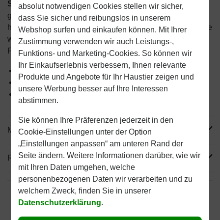
Stop Animal Bodyguard Aromatherapie - 4 x 8 ml
,
die
absolut notwendigen Cookies stellen wir sicher,
grüne Alternative zu Floh- und Zeckentropfen. Pflanzlich,
dass Sie sicher und reibungslos in unserem
hypoallergen und sicher für Tier und Mensch. Für alle Tiere
Webshop surfen und einkaufen können. Mit Ihrer
wie Hunde, Katzen, Kaninchen, Meerschweinchen,
Zustimmung verwenden wir auch Leistungs-,
Frettchen und Hamster geeignet.
Funktions- und Marketing-Cookies. So können wir
Ihr Einkaufserlebnis verbessern, Ihnen relevante
Die grüne Alternative zu Floh- und Zeckentropfen
Produkte und Angebote für Ihr Haustier zeigen und
Pflanzlich und hypoallergen
unsere Werbung besser auf Ihre Interessen
Sicher für Tiere und Menschen
abstimmen.
Sie können Ihre Präferenzen jederzeit in den
Mehr Produktinfos
Cookie-Einstellungen unter der Option
„Einstellungen anpassen“ am unteren Rand der
Seite ändern. Weitere Informationen darüber, wie wir
Reviews
mit Ihren Daten umgehen, welche
personenbezogenen Daten wir verarbeiten und zu
welchem Zweck, finden Sie in unserer
Datenschutzerklärung
.