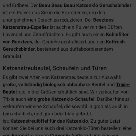
und Erdbeer. Der
Beau Beau Beau Katzenklo Geruchsbinder
ist ein Pulver, das Sie in die Box streuen, um den
unangenehmen Geruch zu reduzieren. Der
Beeztees
Katzenstreu-Expeller
ist auch ein Pulver mit den Düften
Lavendel und Zitrusfrüchten. Es gibt auch einen
Kohlefilter
von Beeztees
, der Gerüche neutralisiert und den
Katfresh
Geruchsbinder
, bestehend aus duftabsorbierendem
Granulat.
Katzenstreubeutel, Schaufeln und Türen
Es gibt zwei Arten von Katzenstreubeuteln zur Auswahl:
große, vollständig biologisch abbaubare Beutel
und
Trixie-
Beutel
, die in drei Größen erhältlich sind. Wir verkaufen von
Trixie auch eine
grobe Katzenklo-Schaufel
. Darüber hinaus
verkaufen wir eine Schaufel, die sowohl in grob als auch in
fein erhältlich, und grau oder blau gefärbt
ist:
Katzenstreulöffel für das Katzenklo
. Zu guter Letzt
können Sie bei uns auch drei Katzenklo-Türen bestellen: eine
von
Europet
, eine von
Curver in Anthrazit
und eine von