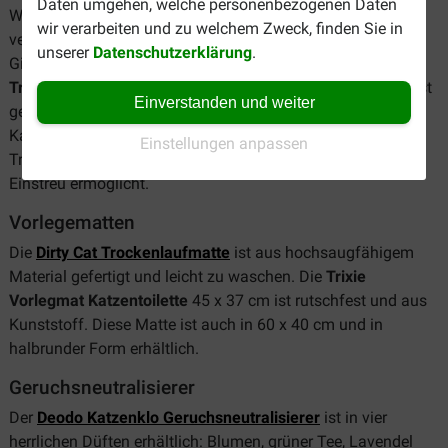
Daten umgehen, welche personenbezogenen Daten
Wir verkaufen herkömmliche
Katzenklos
mit Rand in drei
wir verarbeiten und zu welchem Zweck, finden Sie in
verschiedenen Farben, ein
Katzenklo von Curver
mit einem
unserer
Datenschutzerklärung
.
Gitter an der Vorderseite und einem Geruchs-filter und ein
Trixie-Katzenklo
mit einem extra hohen Rand. Dieses Klo ist
Einverstanden und weiter
geeignet, um jungen Katzen beizubringen, wie man das
Katzenklo benutzt. Das
Katzenklo Berto
verfügt über ein
Einstellungen anpassen
Trennsystem, welches einen sparsamen Umgang mit dem
Einstreu ermöglicht.
Vorlegematten
Die
Dirty Cat Trockenlaufmatte
ist aus hochsaugfähigem
Material gefertigt und leicht zu waschen. Die
Trixie
Vorlegmat Katzentoilette
45 x 37 cm ist rutschfest und aus
Kunststoff. Diese Matte ist auch in 60 x 40 cm und in
halbrunder Form erhältlich.
Geruchsneutralisierer
Der
Deodo Katzenklo Geruchsneutralisierer
ist in vier
herrlichen Düften erhältlich: Blumen, grüner Tee, Lavendel