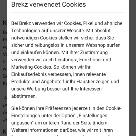
Brekz verwendet Cookies
Katzentoilette und Zubehör
Bei Brekz verwenden wir Cookies, Pixel und ähnliche
Technologien auf unserer Website. Mit absolut
Bei Brekz können Sie aus einer breiten Palette von
notwendigen Cookies stellen wir sicher, dass Sie
Produkten von Katzenklos wählen. Wir haben nicht nur
sicher und reibungslos in unserem Webshop surfen
verschiedene Arten von Katzenklos, sondern auch
und einkaufen können. Mit Ihrer Zustimmung
Vorlegematten, die dafür sorgen, dass sich das Katzenstreu
verwenden wir auch Leistungs-, Funktions- und
nicht überall in Ihrer Wohnung verbreitet, Katzenstreubeutel,
Marketing-Cookies. So können wir Ihr
welche das Einstreu leicht entfernen, und
Einkaufserlebnis verbessern, Ihnen relevante
Geruchsneutralisierer. Wir verkaufen auch diverse
Produkte und Angebote für Ihr Haustier zeigen und
Kotschaufeln und Türen für das Katzentoilette.
unsere Werbung besser auf Ihre Interessen
abstimmen.
Werfen Sie einen Blick auf unser umfangreiches Sortiment
und bestellen Sie einfach und günstig online bei Brekz die
Sie können Ihre Präferenzen jederzeit in den Cookie-
besten Katzenklos oder das beste Katzentoilette-Zubehör.
Einstellungen unter der Option „Einstellungen
Ihre Bestellung wird Ihnen schnellstmöglich zugestellt!
anpassen“ am unteren Rand der Seite ändern.
Weitere Informationen darüber, wie wir mit Ihren
Katzenstreu-Boxen