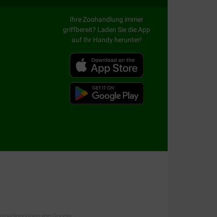
Ihre Zoohandlung immer
griffbereit? Laden Sie die App
der Operation kann sich das Hormongleichgewicht
auf Ihr Handy herunter!
t ein erhöhtes Risiko für verschiedene andere
-Verhältnisses für ein angenehm sättigendes
rnwege werden unterstützt und schließlich hilft
tzen ab einem Alter von 7 Jahren entwickelt.
ers. Dieses Futter hat einen reduzierten
eraus unterstützt und die Rezeptur enthält
pert bietet Royal Canin auch eine sehr große
gsbedingungen
von Google.