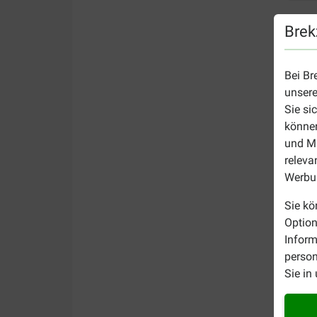
Brek
Bei Br
unsere
Sie si
können
und Ma
releva
Werbun
Sie kö
Option
Inform
person
Sie in