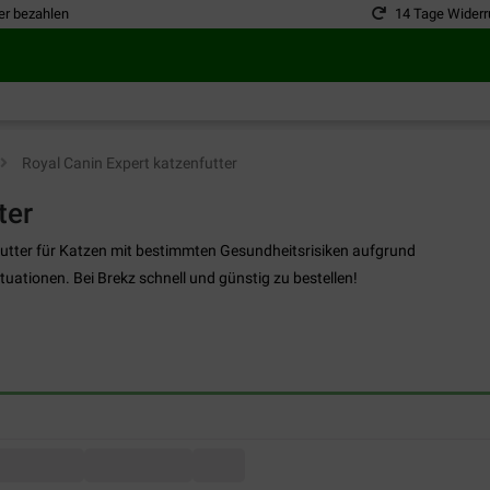
er bezahlen
14 Tage Widerr
Royal Canin Expert katzenfutter
ter
futter für Katzen mit bestimmten Gesundheitsrisiken aufgrund
Situationen. Bei Brekz schnell und günstig zu bestellen!