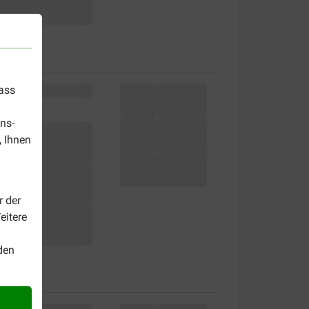
dass
ns-
, Ihnen
r der
eitere
den