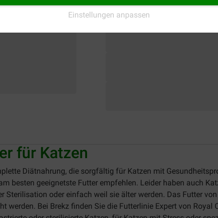
Einstellungen anpassen
er für Katzen
plette Diätnahrung, die sorgfältig für Katzen mit Gesundheitspr
ze am besten geeignetste Futter empfehlen. Leider haben auch Ka
r Sterilisation oder einfach weil sie älter werden. Das Futter vo
cht werden. Bei Brekz finden Sie die Futterlinie Expert von Roya
astrierte oder sterilisierte Katzen, für Katzen mit Stress oder sp