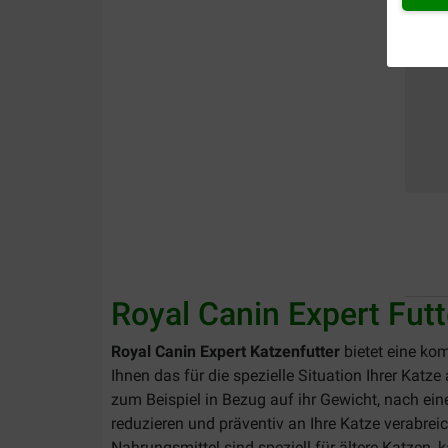
Royal Canin Expert Futt
Royal Canin Expert Katzenfutter
bietet eine kom
Ihnen das für die spezielle Situation Ihrer Kat
zum Beispiel in Bezug auf ihr Gewicht, nach eine
reduzieren und präventiv an Ihre Katze verabrei
Nahrungsmittel sind speziell für ältere Katzen, k