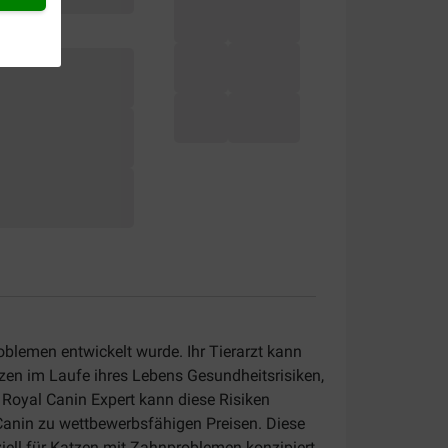
oblemen entwickelt wurde. Ihr Tierarzt kann
tzen im Laufe ihres Lebens Gesundheitsrisiken,
n Royal Canin Expert kann diese Risiken
l Canin zu wettbewerbsfähigen Preisen. Diese
eziell für Katzen mit Zahnproblemen konzipiert.