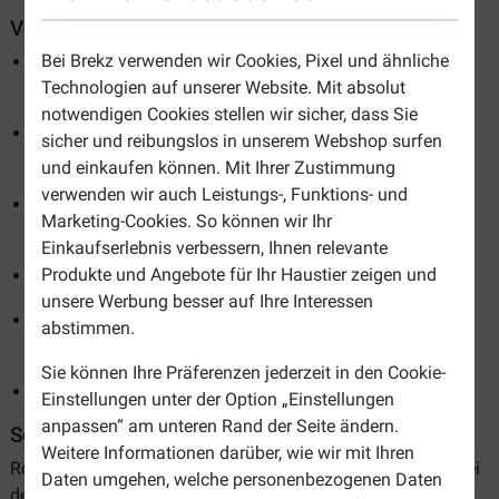
Vorteile von Royal Canin Katzenfutter
Bei Brekz verwenden wir Cookies, Pixel und ähnliche
Rezepte basieren auf langjähriger wissenschaftlicher
Technologien auf unserer Website. Mit absolut
Forschung
notwendigen Cookies stellen wir sicher, dass Sie
Ausgewogene Ernährung mit allen notwendigen
sicher und reibungslos in unserem Webshop surfen
Nährstoffen
und einkaufen können. Mit Ihrer Zustimmung
verwenden wir auch Leistungs-, Funktions- und
Erhältlich für Katzen jeden Alters, jeder Rasse und
Marketing-Cookies. So können wir Ihr
Lebensweise
Einkaufserlebnis verbessern, Ihnen relevante
Produkte und Angebote für Ihr Haustier zeigen und
Hergestellt aus hochwertigen Zutaten
unsere Werbung besser auf Ihre Interessen
Kann gut mit
Royal Canin Nassfutter für
abstimmen.
Katzen
kombiniert werden
Sie können Ihre Präferenzen jederzeit in den Cookie-
Regelmäßige Sonderangebote bei Brekz
Einstellungen unter der Option „Einstellungen
anpassen“ am unteren Rand der Seite ändern.
Sortiment von Royal Canin Katzenfutter
Weitere Informationen darüber, wie wir mit Ihren
Royal Canin bietet eine breite Palette an Katzenfutter an. Bei
Daten umgehen, welche personenbezogenen Daten
der Auswahl sollten Sie das Alter, den Lebensstil oder die