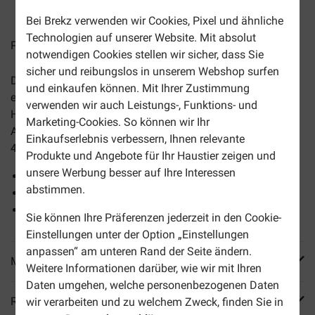
2-5 Arbeitstage, sofern nicht anders angegeben
Bei Brekz verwenden wir Cookies, Pixel und ähnliche
Technologien auf unserer Website. Mit absolut
Preise inkl. MwSt zzgl.
Versandkosten
notwendigen Cookies stellen wir sicher, dass Sie
sicher und reibungslos in unserem Webshop surfen
Das
Royal
Canin
Sporting Energy 4300
Hundefutter
ist
und einkaufen können. Mit Ihrer Zustimmung
ein
ausgewogenes
Futter
für
sportliche
verwenden wir auch Leistungs-, Funktions- und
Hunde und
Arbeitshunde
, mit kurzen oder mittleren
Marketing-Cookies. So können wir Ihr
Anstrengungen.
Royal
Canin
Hundefutter
Sporting Energy
Einkaufserlebnis verbessern, Ihnen relevante
4300
Hundefutter
bietet:
Produkte und Angebote für Ihr Haustier zeigen und
unsere Werbung besser auf Ihre Interessen
eine Verbesserung der Leistung
abstimmen.
eine optimale und sichere Verdauung
Schutz der Gelenke
Sie können Ihre Präferenzen jederzeit in den Cookie-
Einstellungen unter der Option „Einstellungen
anpassen“ am unteren Rand der Seite ändern.
Mehr Produktinfos
Weitere Informationen darüber, wie wir mit Ihren
Daten umgehen, welche personenbezogenen Daten
Reviews
wir verarbeiten und zu welchem Zweck, finden Sie in