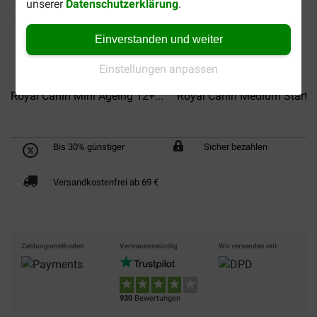
unserer
Datenschutzerklärung
.
Einverstanden und weiter
Einstellungen anpassen
Royal Canin Mini Ageing 12+...
Royal Canin Medium Starter.
Bis 30% günstiger
Sicher bezahlen
Versandkostenfrei ab 69 €
Zahlungsmethoden
Vertrauenswürdig
Wir versenden mit
930
Bewertungen