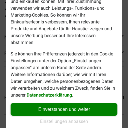
und einkaufen können. Mit Ihrer Zustimmung
Ein optimales Gewicht.
verwenden wir auch Leistungs-, Funktions- und
Eine gute Körperkondition.
Marketing-Cookies. So können wir Ihr
Unterstützt Knochen und Gelenke.
Einkaufserlebnis verbessern, Ihnen relevante
Produkte und Angebote für Ihr Haustier zeigen und
unsere Werbung besser auf Ihre Interessen
Mehr Produktinfos
abstimmen.
Reviews
Sie können Ihre Präferenzen jederzeit in den Cookie-
Einstellungen unter der Option „Einstellungen
anpassen“ am unteren Rand der Seite ändern.
Weitere Informationen darüber, wie wir mit Ihren
Daten umgehen, welche personenbezogenen Daten
wir verarbeiten und zu welchem Zweck, finden Sie in
unserer
Datenschutzerklärung
.
Royal Canin Mini Ageing 12+...
Royal Canin Medium Starter.
Einverstanden und weiter
Bis 30% günstiger
Sicher bezahlen
Einstellungen anpassen