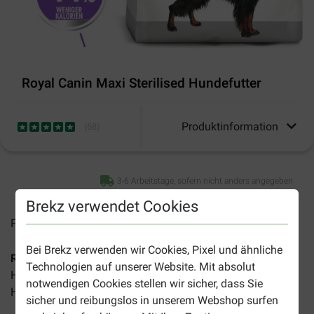
Royal Canin Maxi Sterilised Hundefutter
Produktinformation
(
68
)
3-6 Arbeitstage, sofern nicht anders angegeben
Brekz verwendet Cookies
Preise inkl. MwSt zzgl.
Versandkosten
Bei Brekz verwenden wir Cookies, Pixel und ähnliche
Royal Canin Maxi Sterilised Hundefutter
ist ein
Technologien auf unserer Website. Mit absolut
Hundefutter für kastrierte/sterilisierte ausgewachsene
notwendigen Cookies stellen wir sicher, dass Sie
Hunde über 25 kg.
sicher und reibungslos in unserem Webshop surfen