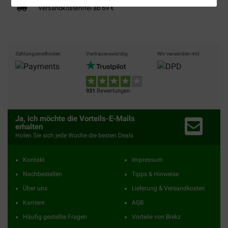
Versandkostenfrei ab 69 €
Zahlungsmethoden
Vertrauenswürdig
Wir versenden mit
931
Bewertungen
Ja, ich möchte die Vorteils-E-Mails
erhalten
Holen Sie sich jede Woche die besten Deals
Kontakt
Impressum
Nachbestellen
Tipps & Hinweise
Über uns
Lieferung & Versandkosten
Karriere
AGB
Häufig gestellte Fragen
Vorteile von Brekz