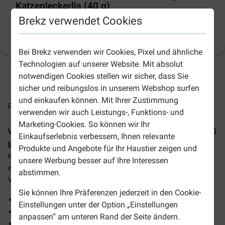
Katzenleckerlis (40 g)
Brekz verwendet Cookies
Produktinformation
Bei Brekz verwenden wir Cookies, Pixel und ähnliche
Technologien auf unserer Website. Mit absolut
notwendigen Cookies stellen wir sicher, dass Sie
2-5 Arbeitstage, sofern nicht anders angegeben
sicher und reibungslos in unserem Webshop surfen
und einkaufen können. Mit Ihrer Zustimmung
Preise inkl. MwSt zzgl.
Versandkosten
verwenden wir auch Leistungs-, Funktions- und
Marketing-Cookies. So können wir Ihr
Vitakraft Cat Yums Huhn mit Katzengras Katzensnack (40
Einkaufserlebnis verbessern, Ihnen relevante
g)
ist ein köstlicher fleischiger Leckerbissen, der mit
Produkte und Angebote für Ihr Haustier zeigen und
essentiellen Nährstoffen angereichert ist. Die Snacks
unsere Werbung besser auf Ihre Interessen
werden in einer praktischen, wiederverschließbaren
abstimmen.
Verpackung geliefert.
Sie können Ihre Präferenzen jederzeit in den Cookie-
Mit Katzengras und Inulin
Einstellungen unter der Option „Einstellungen
Quelle von Antioxidantien
anpassen“ am unteren Rand der Seite ändern.
Hoher Fleischanteil