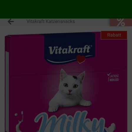
Vitakraft Katzensnacks
Rabatt