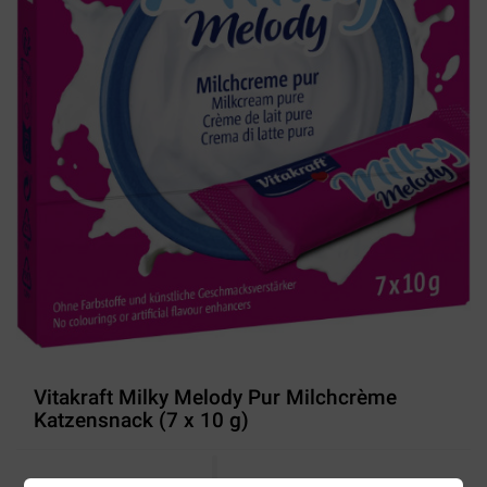
Vitakraft Milky Melody Pur Milchcrème
Katzensnack (7 x 10 g)