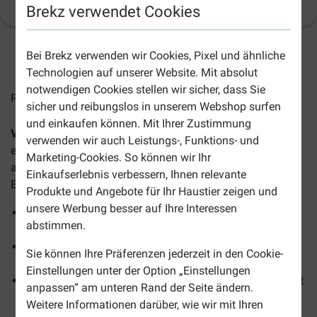
Produktinformation
(
3
)
Brekz verwendet Cookies
Bei Brekz verwenden wir Cookies, Pixel und ähnliche
2-5 Arbeitstage, sofern nicht anders angegeben
Technologien auf unserer Website. Mit absolut
notwendigen Cookies stellen wir sicher, dass Sie
Preise inkl. MwSt zzgl.
Versandkosten
sicher und reibungslos in unserem Webshop surfen
und einkaufen können. Mit Ihrer Zustimmung
Vitakraft Milky Melody Pur Milchcreme Katzensnack
ist
verwenden wir auch Leistungs-, Funktions- und
ein köstliches Leckerchen für kleine Naschkatzen. Perfekt
Marketing-Cookies. So können wir Ihr
als kleine Belohnung oder als Snack für zwischendurch.
Einkaufserlebnis verbessern, Ihnen relevante
Einzeln verpackt, bleibt also lange frisch.
Produkte und Angebote für Ihr Haustier zeigen und
unsere Werbung besser auf Ihre Interessen
Enthält Taurin zur Unterstützung der Sehkraft und der
abstimmen.
Herzfunktion
Ohne künstliche Aromen, Farb- und
Sie können Ihre Präferenzen jederzeit in den Cookie-
Konservierungsstoffe
Einstellungen unter der Option „Einstellungen
Schmackhafte Milchcreme mit niedrigem Laktosegehalt
anpassen“ am unteren Rand der Seite ändern.
Weitere Informationen darüber, wie wir mit Ihren