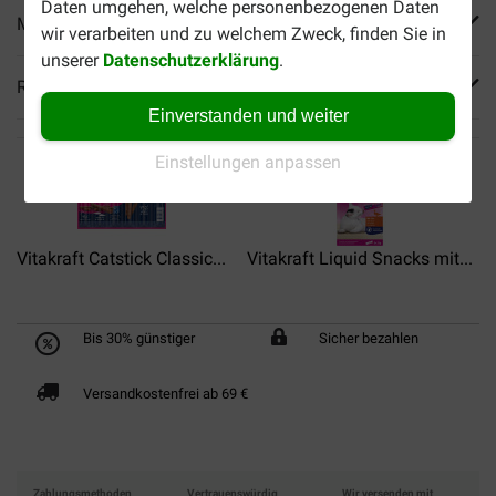
Daten umgehen, welche personenbezogenen Daten
Mehr Produktinfos
wir verarbeiten und zu welchem Zweck, finden Sie in
unserer
Datenschutzerklärung
.
Reviews
Einverstanden und weiter
Einstellungen anpassen
Vitakraft Catstick Classic...
Vitakraft Liquid Snacks mit...
Bis 30% günstiger
Sicher bezahlen
Versandkostenfrei ab 69 €
Zahlungsmethoden
Vertrauenswürdig
Wir versenden mit