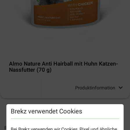
Almo Nature Anti Hairball mit Huhn Katzen-
Nassfutter (70 g)
Produktinformation
Brekz verwendet Cookies
2-5 Arbeitstage, sofern nicht anders angegeben
Preise inkl. MwSt zzgl.
Versandkosten
Bei Brekz verwenden wir Cookies, Pixel und ähnliche