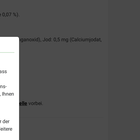
 0,07 %).
 1 mg (Manganoxid), Jod: 0,5 mg (Calciumjodat,
dass
ns-
, Ihnen
 mit Forelle
vorbei.
r der
eitere