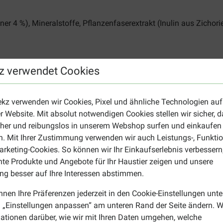
r 4 %), Mineralstoffe, Pflanzenfaserextrakt (Inulin aus Zichorie
ydrat), Kupfer: 0,5 mg (Kupfer(II)-Sulfat-Pentahydrat), Mangan:
z verwendet Cookies
ekz verwenden wir Cookies, Pixel und ähnliche Technologien auf
r Website. Mit absolut notwendigen Cookies stellen wir sicher, 
Rohasche 2 %, Feuchtigkeit 82 %.
cher und reibungslos in unserem Webshop surfen und einkaufen
. Mit Ihrer Zustimmung verwenden wir auch Leistungs-, Funktio
rketing-Cookies. So können wir Ihr Einkaufserlebnis verbessern
nte Produkte und Angebote für Ihr Haustier zeigen und unsere
t? Dann schauen Sie doch mal bei den
Almo Nature Daily Happen
g besser auf Ihre Interessen abstimmen.
nnen Ihre Präferenzen jederzeit in den Cookie-Einstellungen unte
 „Einstellungen anpassen“ am unteren Rand der Seite ändern. W
ationen darüber, wie wir mit Ihren Daten umgehen, welche