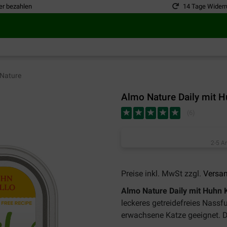
er bezahlen
14 Tage Widerr
Nature
Almo Nature Daily mit H
(
6
)
2-5 A
Preise inkl. MwSt zzgl.
Versa
Almo Nature Daily mit Huhn 
leckeres getreidefreies Nassfu
erwachsene Katze geeignet. Di