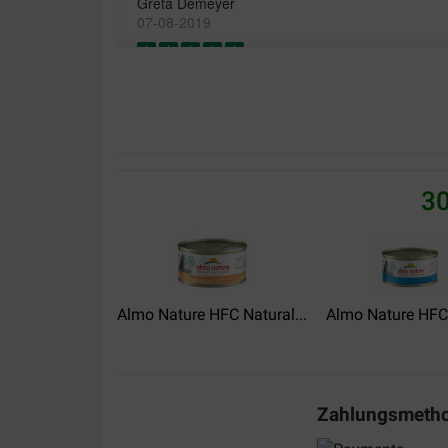
Greta Demeyer
07-08-2019
De katten eten het graag
Translate to English
30
Almo Nature HFC Natural...
Almo Nature HFC J
Zahlungsmeth