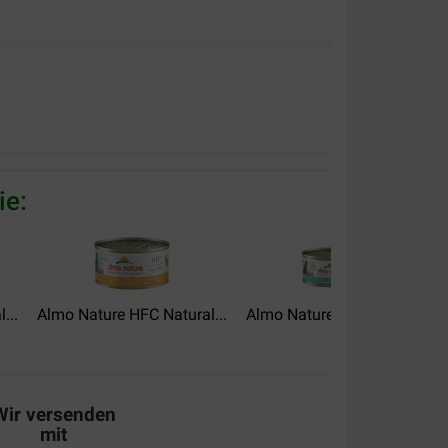
. Let op bij de levering, er wordt met de dozen
erpakkingen beschadigd zijn...
ie:
...
Almo Nature HFC Natural...
Almo Nature HFC Jelly...
A
Wir versenden
mit