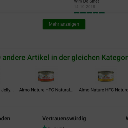
Wim De Smet
14-10-2018
De katten eten het heel graag
Mehr anzeigen
gesmeten waardoor sommige v
Translate to English
 andere Artikel in der gleichen Kategor
elly...
Almo Nature HFC Natural...
Almo Nature HFC Natural
oden
Vertrauenswürdig