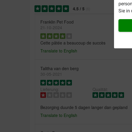
person
4.5
/
5
(
6
)
Sie in
Franklin Pet Food
21-10-2024
Cette pâtée a beaucoup de succès
Translate to English
Talitha van den berg
30-05-2021
Lieferung:
Qualität:
Bezorging duurde 5 dagen langer dan gepland
Translate to English