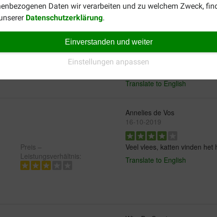
enbezogenen Daten wir verarbeiten und zu welchem Zweck, fin
 unserer
Datenschutzerklärung
.
Pascale LEQUEUX
Einverstanden und weiter
09-05-2024
Einstellungen anpassen
mes chats aiment bien ce pro
Translate to English
Annelies de Vos
16-10-2019
Preis –
Veel vlees, katten vinden het h
Leistungsverhältnis:
Translate to English