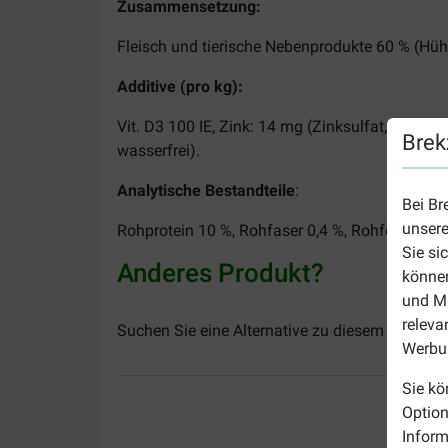
Zusammensetzung:
Fleisch und tierische Nebenprodukte 60 % (Hühne
Additive (pro kg):
Vit. D3 100 IE, Zink: 14 mg (Zinksulfat, Monoh
Brek
wasserfrei).
Analytische Bestandteile
:
Bei Br
unsere
Rohprotein 10 %, Rohfaser 0,4 %, Rohfett 5 %, 
Sie si
Anderes Produkt?
können
und Ma
releva
Suchen Sie eine Alternative zu diesem Produk
Werbun
Sie kö
Option
Inform