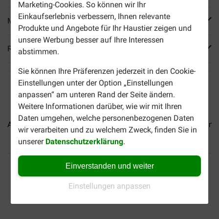
Marketing-Cookies. So können wir Ihr
Einkaufserlebnis verbessern, Ihnen relevante
Mehr Produktinfos
Produkte und Angebote für Ihr Haustier zeigen und
unsere Werbung besser auf Ihre Interessen
Reviews
abstimmen.
Sie können Ihre Präferenzen jederzeit in den Cookie-
Einstellungen unter der Option „Einstellungen
anpassen“ am unteren Rand der Seite ändern.
Weitere Informationen darüber, wie wir mit Ihren
Daten umgehen, welche personenbezogenen Daten
Almo Nature HFC Natural...
Almo Nature HFC Jelly...
Almo
wir verarbeiten und zu welchem Zweck, finden Sie in
unserer
Datenschutzerklärung
.
Bis 30% günstiger
Sicher bezahlen
Einverstanden und weiter
Versandkostenfrei ab 69 €
Einstellungen anpassen