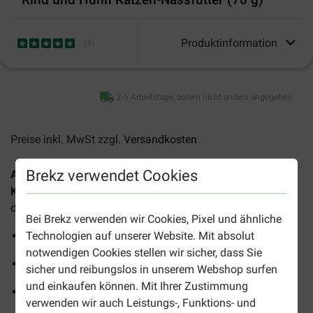
Produktinformation
(
4
)
2-5 Arbeitstage, sofern nicht anders angegeben
Preise inkl. MwSt zzgl.
Versandkosten
Brekz verwendet Cookies
Almo Nature Anti Hairball Multipack mit Rind und Huhn
Katzen-Nassfutter (70 g)
ist ein Mischpaket für Katzen in
den Geschmacksrichtungen Rind und Huhn.
Bei Brekz verwenden wir Cookies, Pixel und ähnliche
Technologien auf unserer Website. Mit absolut
Hilft, die Bildung von Haarballen zu verhindern
notwendigen Cookies stellen wir sicher, dass Sie
Enthält Vitamine und Mineralstoffe
sicher und reibungslos in unserem Webshop surfen
und einkaufen können. Mit Ihrer Zustimmung
Frei von chemischen Zusätzen
verwenden wir auch Leistungs-, Funktions- und