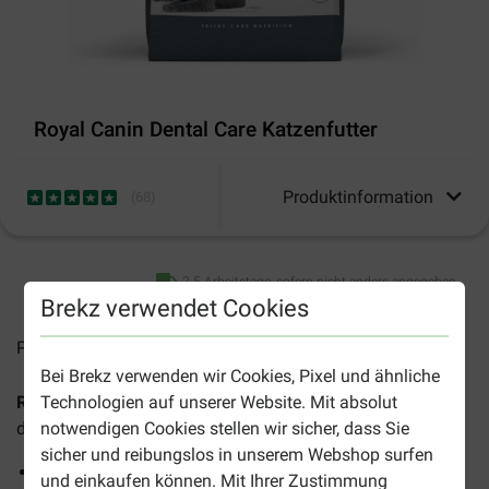
Royal Canin Dental Care Katzenfutter
Produktinformation
(
68
)
2-5 Arbeitstage, sofern nicht anders angegeben
Brekz verwendet Cookies
Preise inkl. MwSt zzgl.
Versandkosten
Bei Brekz verwenden wir Cookies, Pixel und ähnliche
Royal Canin Dental Care Katzenfutter
ist ein Katzenfutter,
Technologien auf unserer Website. Mit absolut
das die Bildung von Plaque und Zahnstein verhindert.
notwendigen Cookies stellen wir sicher, dass Sie
sicher und reibungslos in unserem Webshop surfen
Deutliche Reduzierung von Zahnstein
und einkaufen können. Mit Ihrer Zustimmung