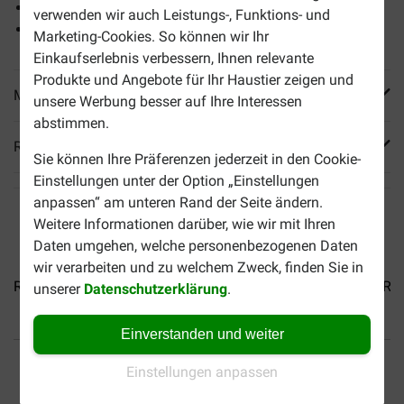
Gesunde Zähne und ein gesunde Mundhöhle
verwenden wir auch Leistungs-, Funktions- und
Ein frischer Atem
Marketing-Cookies. So können wir Ihr
Einkaufserlebnis verbessern, Ihnen relevante
Produkte und Angebote für Ihr Haustier zeigen und
Mehr Produktinfos
unsere Werbung besser auf Ihre Interessen
abstimmen.
Reviews
Sie können Ihre Präferenzen jederzeit in den Cookie-
Einstellungen unter der Option „Einstellungen
anpassen“ am unteren Rand der Seite ändern.
Weitere Informationen darüber, wie wir mit Ihren
Daten umgehen, welche personenbezogenen Daten
wir verarbeiten und zu welchem Zweck, finden Sie in
Royal Canin Adult Siamkatze...
Royal Canin Regular...
Roy
unserer
Datenschutzerklärung
.
Einverstanden und weiter
Bis 30% günstiger
Sicher bezahlen
Einstellungen anpassen
Versandkostenfrei ab 69 €