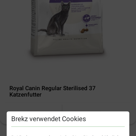
Royal Canin Regular Sterilised 37
Katzenfutter
Produktinformation
(
530
)
Brekz verwendet Cookies