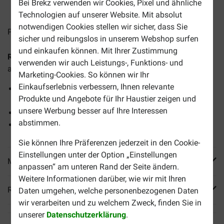
Bei Brekz verwenden wir Cookies, Pixel und ähnliche
2-5 Arbeitstage, sofern nicht anders angegeben
Technologien auf unserer Website. Mit absolut
notwendigen Cookies stellen wir sicher, dass Sie
Preise inkl. MwSt zzgl.
Versandkosten
sicher und reibungslos in unserem Webshop surfen
und einkaufen können. Mit Ihrer Zustimmung
Royal Canin Sterilised Katzenfutter
bietet eine
verwenden wir auch Leistungs-, Funktions- und
ausgewogene Ernährung für kastrierte Katzen.
Marketing-Cookies. So können wir Ihr
Einkaufserlebnis verbessern, Ihnen relevante
Sorgt für einen angepassten Energiegehalt und weniger
Produkte und Angebote für Ihr Haustier zeigen und
Fett
unsere Werbung besser auf Ihre Interessen
Sorgt für gesunde Harnwege
abstimmen.
Ermöglicht eine gesunde Muskelmasse
Sie können Ihre Präferenzen jederzeit in den Cookie-
Einstellungen unter der Option „Einstellungen
Mehr Produktinfos
anpassen“ am unteren Rand der Seite ändern.
Weitere Informationen darüber, wie wir mit Ihren
Reviews
Daten umgehen, welche personenbezogenen Daten
wir verarbeiten und zu welchem Zweck, finden Sie in
unserer
Datenschutzerklärung
.