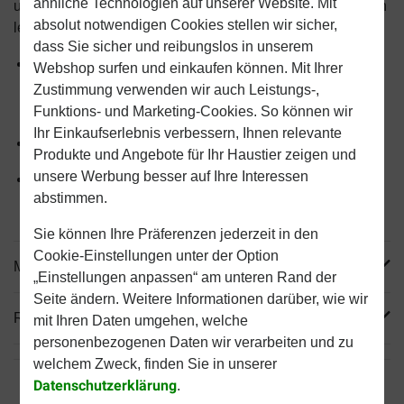
ähnliche Technologien auf unserer Website. Mit
unter Magen-Darm-Störungen oder Verdauungsproblemen
absolut notwendigen Cookies stellen wir sicher,
leiden.
dass Sie sicher und reibungslos in unserem
Vollständiges Trockenfutter zur Verringerung akuter
Webshop surfen und einkaufen können. Mit Ihrer
Darmabsorptionsstörungen und Beruhigung des
Zustimmung verwenden wir auch Leistungs-,
Magen-Darm-Trakts
Funktions- und Marketing-Cookies. So können wir
Ihr Einkaufserlebnis verbessern, Ihnen relevante
Unterstützt das Verdauungssystem
Produkte und Angebote für Ihr Haustier zeigen und
unsere Werbung besser auf Ihre Interessen
Hoher Energiegehalt fördert das gesunde Wachstum
abstimmen.
Ihres Welpen
Sie können Ihre Präferenzen jederzeit in den
Cookie-Einstellungen unter der Option
Mehr Produktinfos
„Einstellungen anpassen“ am unteren Rand der
Seite ändern. Weitere Informationen darüber, wie wir
Reviews
mit Ihren Daten umgehen, welche
personenbezogenen Daten wir verarbeiten und zu
welchem Zweck, finden Sie in unserer
Datenschutzerklärung
.