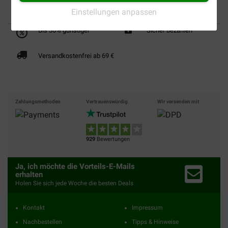
Einstellungen anpassen
Bis 30% günstiger
Sicher bezahlen
Versandkostenfrei ab 69 €
Zahlungsmethoden
Vertrauenswürdig
Wir versenden mit
929
Bewertungen
Ja, ich möchte die Vorteils-E-Mails
erhalten
Holen Sie sich jede Woche die besten Deals
Kontakt
Impressum
Nachbestellen
Tipps & Hinweise