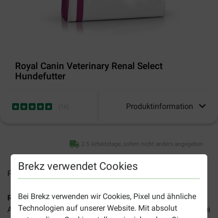
Royal Canin Veterinary Renal Select
Hundefutter
Produktinformation
(
16
)
2-5 Arbeitstage, sofern nicht anders angegeben
Brekz verwendet Cookies
Preise inkl. MwSt zzgl.
Versandkosten
Bei Brekz verwenden wir Cookies, Pixel und ähnliche
Royal Canin Veterinary Renal Select Hundefutter
ist ein
Technologien auf unserer Website. Mit absolut
Alleinfutter für ausgewachsene Hunde aller Rassen, das bei