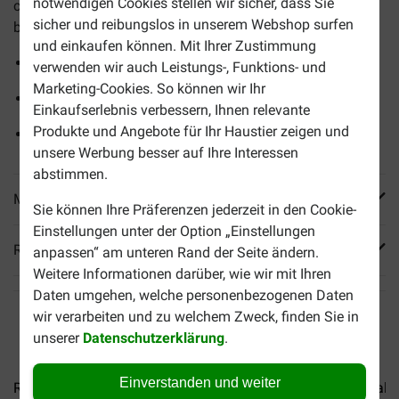
notwendigen Cookies stellen wir sicher, dass Sie
chronischer oder akuter Niereninsuffizienz Unterstützung
sicher und reibungslos in unserem Webshop surfen
bietet.
und einkaufen können. Mit Ihrer Zustimmung
Fördert die Nierengesundheit
verwenden wir auch Leistungs-, Funktions- und
Marketing-Cookies. So können wir Ihr
Regt den Appetit an
Einkaufserlebnis verbessern, Ihnen relevante
Produkte und Angebote für Ihr Haustier zeigen und
Attraktiver Geschmack und angenehme Konsistenz
unsere Werbung besser auf Ihre Interessen
abstimmen.
Mehr Produktinfos
Sie können Ihre Präferenzen jederzeit in den Cookie-
Einstellungen unter der Option „Einstellungen
Reviews
anpassen“ am unteren Rand der Seite ändern.
Weitere Informationen darüber, wie wir mit Ihren
Daten umgehen, welche personenbezogenen Daten
wir verarbeiten und zu welchem Zweck, finden Sie in
unserer
Datenschutzerklärung
.
Einverstanden und weiter
Royal Canin Veterinary...
Royal Canin Veterinary...
Royal C