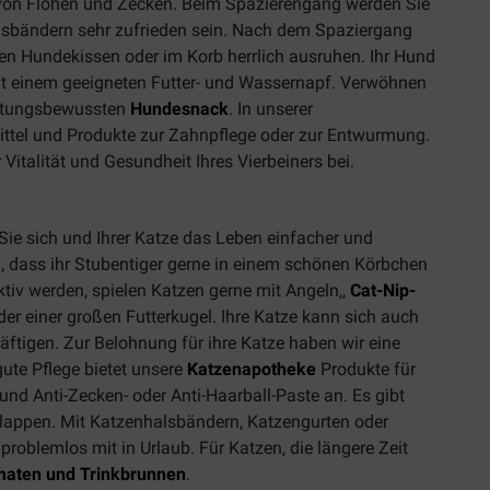
ei von Flöhen und Zecken. Beim Spazierengang werden Sie
lsbändern sehr zufrieden sein. Nach dem Spaziergang
en Hundekissen oder im Korb herrlich ausruhen. Ihr Hund
it einem geeigneten Futter- und Wassernapf. Verwöhnen
ortungsbewussten
Hundesnack
. In unserer
ttel und Produkte zur Zahnpflege oder zur Entwurmung.
 Vitalität und Gesundheit Ihres Vierbeiners bei.
ie sich und Ihrer Katze das Leben einfacher und
 dass ihr Stubentiger gerne in einem schönen Körbchen
tiv werden, spielen Katzen gerne mit Angeln,,
Cat-Nip-
der einer großen Futterkugel. Ihre Katze kann sich auch
ftigen. Zur Belohnung für ihre Katze haben wir eine
 gute Pflege bietet unsere
Katzenapotheke
Produkte für
nd Anti-Zecken- oder Anti-Haarball-Paste an. Es gibt
klappen. Mit Katzenhalsbändern, Katzengurten oder
problemlos mit in Urlaub. Für Katzen, die längere Zeit
maten und Trinkbrunnen
.