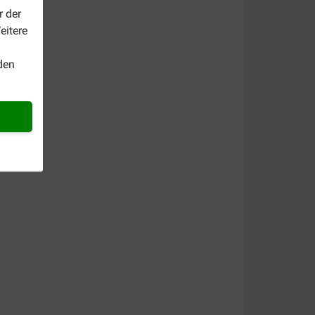
r der
eitere
den