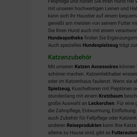
Fellpflege und halten Sie Ihren Hund fr
mit unseren hochwertigen Leinen und Ha
kann sich Ihr Haustier auf einem bequem
genießt am meisten von seinem Futter m
Sie Ihren Hund auch mit einem verantw
Hundeapotheke
finden Sie Ergänzungsmi
Auch spezielles
Hundespielzeug
trägt zur
Katzenzubehör
Mit unseren
Katzen Accessoires
können S
schöner machen. Katzenliebhaber wissen,
oder im Katzenhaus faulenzt. Wenn sie ak
Spielzeug
, Kuscheltieren mit Pieptönen o
stundenlang mit einem
Kratzbaum
beschä
große Auswahl an
Leckerchen
. Für eine
die Zahnpflege, Entwurmung, Entflohung u
auch Zubehör für Fellpflege oder Katzen
anderen
Reiseprodukten
kann Ihre Katze 
alleine zu Hause sind, gibt es
Futterauto