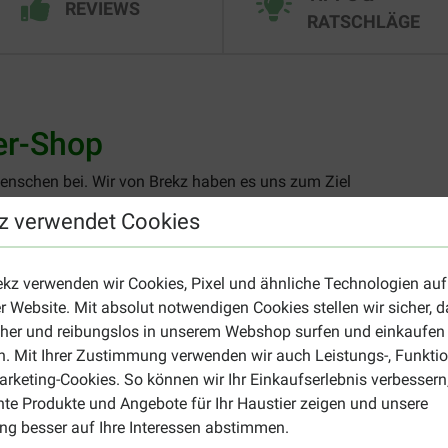
REVIEWS
RATSCHLÄGE
er-Shop
enschen bei. Wir von Brekz haben es uns zum Ziel
jeden erschwinglich zu machen. In unserem Online-
z verwendet Cookies
rauchen, um Ihren Hund, Ihre Katze oder andere Haustiere
ekz verwenden wir Cookies, Pixel und ähnliche Technologien auf
nkaufen
r Website. Mit absolut notwendigen Cookies stellen wir sicher, 
rtraute Adresse für Tierliebhaber. Seitdem wir unseren
cher und reibungslos in unserem Webshop surfen und einkaufen
tartet haben, wird Brekz von immer mehr Kunden aus
. Mit Ihrer Zustimmung verwenden wir auch Leistungs-, Funktio
ausende Tierbesitzer gingen Ihnen voran und zählen
rketing-Cookies. So können wir Ihr Einkaufserlebnis verbessern
tieren jedes Mal aufs Neue von unserem umfangreichen
nte Produkte und Angebote für Ihr Haustier zeigen und unsere
dukten, die zu günstigen Preisen kostenlos nach Hause
g besser auf Ihre Interessen abstimmen.
online verkaufen und keine stationären Geschäfte (mehr)