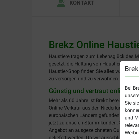
KONTAKT
Brekz Online Hausti
Haustiere tragen zum Lebensglück des M
gesetzt, die Haltung von Haustieren für 
Brek
Haustier-Shop finden Sie alles was Sie b
zu versorgen und zu verwöhnen.
Bei Br
Günstig und vertraut online ei
unsere
Mehr als 60 Jahre ist Brekz bereits die ve
Sie si
Online Verkauf aus den Niederlanden ges
können
europäischen Ländern gefunden. Hundertt
und Ma
jetzt zu unseren Stammkunden. Sie profi
releva
Angebot an ausgezeichneten Qualitätspro
Werbun
geliefert werden. Da wir ausschließlich 