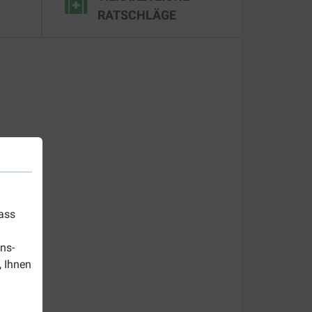
RATSCHLÄGE
dass
ns-
, Ihnen