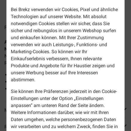
Bei Brekz verwenden wir Cookies, Pixel und ähnliche
3-6 Arbeitstage, sofern nicht anders angegeben
Technologien auf unserer Website. Mit absolut
notwendigen Cookies stellen wir sicher, dass Sie
Preise inkl. MwSt zzgl.
Versandkosten
sicher und reibungslos in unserem Webshop surfen
und einkaufen können. Mit Ihrer Zustimmung
Almo Nature HFC Natural Thunfisch und Huhn Katzen-
verwenden wir auch Leistungs-, Funktions- und
Nassfutter (55 g)
ist ein hochwertiges, anfüllendes
Marketing-Cookies. So können wir Ihr
Nassfutter geeignet für ausgewachsene Katzen aller
Einkaufserlebnis verbessern, Ihnen relevante
Rassen.
Produkte und Angebote für Ihr Haustier zeigen und
unsere Werbung besser auf Ihre Interessen
Lecker und reich an Fleisch
abstimmen.
In einer nahrhaften Bouillon
Zubereitet aus den besten Zutaten
Sie können Ihre Präferenzen jederzeit in den Cookie-
Einstellungen unter der Option „Einstellungen
anpassen“ am unteren Rand der Seite ändern.
Mehr Produktinfos
Weitere Informationen darüber, wie wir mit Ihren
Daten umgehen, welche personenbezogenen Daten
wir verarbeiten und zu welchem Zweck, finden Sie in
Reviews